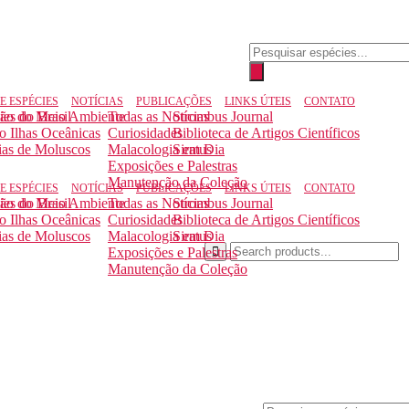
E ESPÉCIES
NOTÍCIAS
PUBLICAÇÕES
LINKS ÚTEIS
CONTATO
ção do Meio Ambiente
ies do Brasil
Todas as Notícias
Strombus Journal
to Ilhas Oceânicas
Curiosidades
Biblioteca de Artigos Científicos
ias de Moluscos
Malacologia em Dia
Siratus
Exposições e Palestras
Manutenção da Coleção
E ESPÉCIES
NOTÍCIAS
PUBLICAÇÕES
LINKS ÚTEIS
CONTATO
ção do Meio Ambiente
ies do Brasil
Todas as Notícias
Strombus Journal
to Ilhas Oceânicas
Curiosidades
Biblioteca de Artigos Científicos
ias de Moluscos
Malacologia em Dia
Siratus
Exposições e Palestras
Manutenção da Coleção