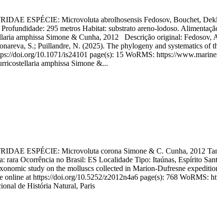
E: Microvoluta abrolhosensis Fedosov, Bouchet, Dekkers, Gor
rofundidade: 295 metros Habitat: substrato areno-lodoso. Alimentação
ellaria amphissa Simone & Cunha, 2012 Descrição original: Fedosov, A.;
onareva, S.; Puillandre, N. (2025). The phylogeny and systematics of th
t https://doi.org/10.1071/is24101 page(s): 15 WoRMS: https://www.mar
rricostellaria amphissa Simone &...
ÉCIE: Microvoluta corona Simone & C. Cunha, 2012 Tamanho 
: rara Ocorrência no Brasil: ES Localidade Tipo: Itaúnas, Espírito San
xonomic study on the molluscs collected in Marion-Dufresne expediti
ble online at https://doi.org/10.5252/z2012n4a6 page(s): 768 WoRMS:
nal de História Natural, Paris