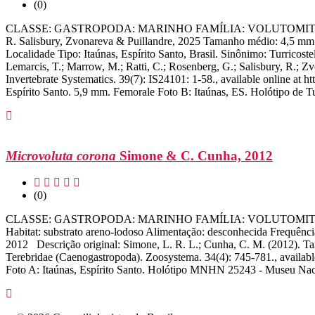
(0)
CLASSE: GASTROPODA: MARINHO FAMÍLIA: VOLUTOMITRIDAE ESPÉCI
R. Salisbury, Zvonareva & Puillandre, 2025 Tamanho médio: 4,5 mm P
Localidade Tipo: Itaúnas, Espírito Santo, Brasil. Sinônimo: Turricost
Lemarcis, T.; Marrow, M.; Ratti, C.; Rosenberg, G.; Salisbury, R.; Zv
Invertebrate Systematics. 39(7): IS24101: 1-58., available online a
Espírito Santo. 5,9 mm. Femorale Foto B: Itaúnas, ES. Holótipo de Tu
Microvoluta corona
Simone & C. Cunha, 2012
(0)
CLASSE: GASTROPODA: MARINHO FAMÍLIA: VOLUTOMITRIDAE ESP
Habitat: substrato areno-lodoso Alimentação: desconhecida Frequência
2012 Descrição original: Simone, L. R. L.; Cunha, C. M. (2012). Ta
Terebridae (Caenogastropoda). Zoosystema. 34(4): 745-781., availa
Foto A: Itaúnas, Espírito Santo. Holótipo MNHN 25243 - Museu Nacio