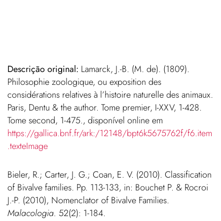
Descrição original:
Lamarck, J.-B. (M. de). (1809).
Philosophie zoologique, ou exposition des
considérations relatives à l’histoire naturelle des animaux.
Paris, Dentu & the author. Tome premier, I-XXV, 1-428.
Tome second, 1-475.
, disponível online em
https://gallica.bnf.fr/ark:/12148/bpt6k5675762f/f6.item
.texteImage
Bieler, R.; Carter, J. G.; Coan, E. V. (2010). Classification
of Bivalve families. Pp. 113-133, in: Bouchet P. & Rocroi
J.-P. (2010), Nomenclator of Bivalve Families.
Malacologia.
52(2): 1-184.