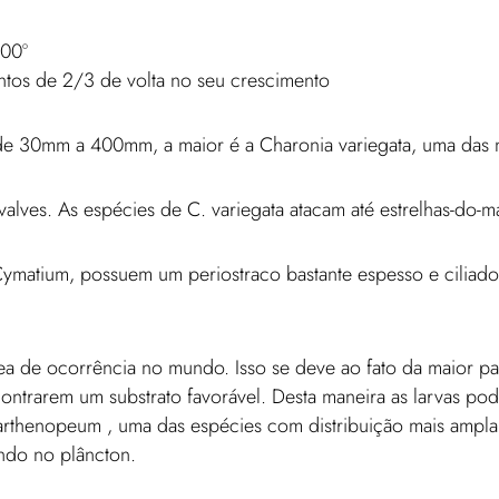
200º
entos de 2/3 de volta no seu crescimento
m de 30mm a 400mm, a maior é a Charonia variegata, uma das 
valves. As espécies de C. variegata atacam até estrelhas-do-m
Cymatium, possuem um periostraco bastante espesso e ciliad
rea de ocorrência no mundo. Isso se deve ao fato da maior pa
ontrarem um substrato favorável. Desta maneira as larvas pod
arthenopeum , uma das espécies com distribuição mais ampla.
ndo no plâncton.