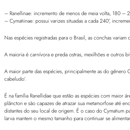
– Ranellinae: incremento de menos de meia volta, 180 – 
– Cymatiinae: possui varizes situadas a cada 240º, increm
Nas espécies registradas para o Brasil, as conchas varia
A maioria é carnívora e preda ostras, mexilhões e outros bi
A maior parte das espécies, principalmente as do gênero 
cabeludo’.
É na família Ranellidae que estão as espécies com maior á
plâncton e são capazes de atrazar sua metamorfose até enc
distantes do seu local de origem. É o caso do Cymatium p
larva mantem o mesmo tamanho para continuar se alimenta