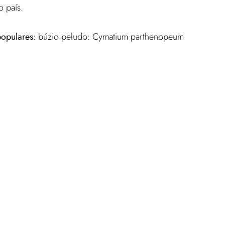
o país.
opulares
: búzio peludo: Cymatium parthenopeum