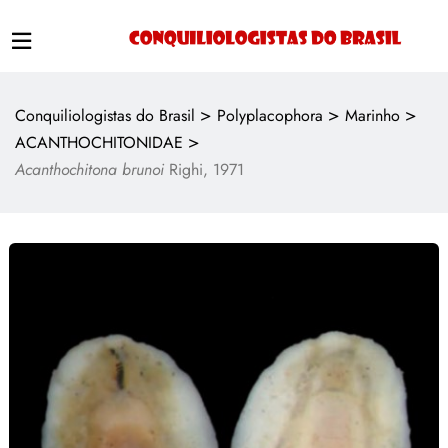
>
>
>
Conquiliologistas do Brasil
Polyplacophora
Marinho
>
ACANTHOCHITONIDAE
Acanthochitona brunoi
Righi, 1971