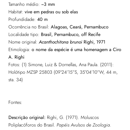
Tamanho médio:
~3 mm
Habitat:
vive em pedras ou sob elas
Profundidade:
40 m
Ocorrência no Brasil:
Alagoas, Ceará, Pernambuco
Localidade tipo:
Brasil, Pernambuco, off Recife
Nome original:
Acanthochitona brunoi
Righi, 1971
Etimologia:
o nome da espécie é uma homenagem a Ciro
A. Righi
Fotos: (1) Simone, Luiz & Dornellas, Ana Paula. (2011):
Holótipo MZSP 25803 (09°24’15”S, 35°04’10”W, 44 m,
sta. 34)
Fontes:
Descrição original:
Righi, G. (1971). Moluscos
Poliplacóforos do Brasil.
Papéis Avulsos de Zoologia.