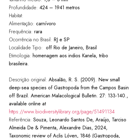
Profundidade:
424 – 1941 metros
Habitat:
Alimentação:
carnívoro
Frequência:
rara
Ocorrência no Brasil:
RJ e SP
Localidade Tipo:
off Rio de Janeiro, Brasil
Etimologia:
homenagem aos indios Kanela, tribo
brasileira.
Descrição original:
Absalão, R. S. (2009). New small
deep-sea species of Gastropoda from the Campos Basin
off Brazil. American Malacological Bulletin. 27: 133-140.,
available online at
https://www.biodiversitylibrary.org/page/51491134
Referência:
Souza, Leonardo Santos De, Araújo, Tarciso
Almeida De & Pimenta, Alexandre Dias, 2024,
Taxonomic review of Aclis Lóven, 1846 (Gastropoda,