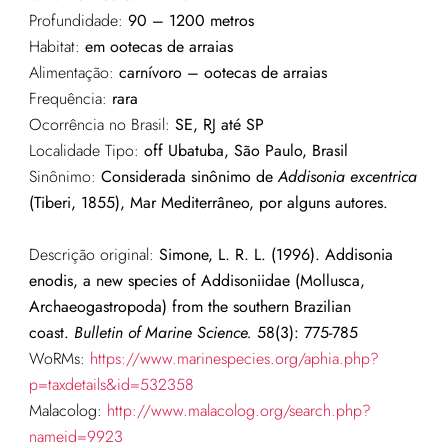
Profundidade:
90 – 1200 metros
Habitat:
em ootecas de arraias
Alimentação:
carnívoro – ootecas de arraias
Frequência:
rara
Ocorrência no Brasil:
SE, RJ até SP
Localidade Tipo:
off Ubatuba, São Paulo, Brasil
Sinônimo:
Considerada sinônimo de
Addisonia excentrica
(Tiberi, 1855), Mar Mediterrâneo, por alguns autores.
Descrição original:
Simone, L. R. L. (1996). Addisonia
enodis, a new species of Addisoniidae (Mollusca,
Archaeogastropoda) from the southern Brazilian
coast.
Bulletin of Marine Science.
58(3): 775-785
WoRMs:
https://www.marinespecies.org/aphia.php?
p=taxdetails&id=532358
Malacolog:
http://www.malacolog.org/search.php?
nameid=9923