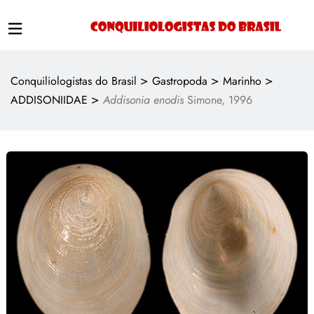
>
>
>
Conquiliologistas do Brasil
Gastropoda
Marinho
>
ADDISONIIDAE
Addisonia enodis
Simone, 1996