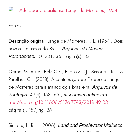
Fontes:
Descrição original
: Lange de
Morretes, F. L. (1954). Dois
novos moluscos do Brasil.
Arquivos do Museu
10: 331-336. página
(s): 331
Paranaense.
Gernet M. de V., Belz C.E., Birckolz C.J., Simone L.R.L. &
Parellada C.I. (2018). A contribuição de Frederico Lange
de Morretes para a malacologia brasileira.
Arquivos de
49(3): 153-165.
,
Zoologia.
disponível online em
http://doi.org/10.11606/2176-7793/2018.49.03
página(s): 159, fig. 3A
Simone, L. R. L. (2006).
Land and Freshwater Molluscs