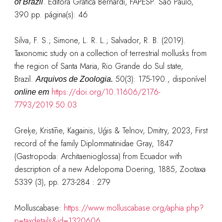
. Editora Gráfica Bernardi, FAPESP. São Paulo,
of Brazil
390 pp. página
(s): 46
Silva, F. S.; Simone, L. R. L.; Salvador, R. B. (2019).
Taxonomic study on a collection of terrestrial mollusks from
the region of Santa Maria, Rio Grande do Sul state,
Brazil.
50(3): 175-190.
, disponível
Arquivos de Zoologia.
https://doi.org/10.11606/2176-
online em
7793/2019.50.03
Greķe, Kristīne, Kagainis, Uģis & Telnov, Dmitry, 2023, First
record of the family Diplommatinidae Gray, 1847
(Gastropoda: Architaenioglossa) from Ecuador with
description of a new Adelopoma Doering, 1885, Zootaxa
5339 (3), pp. 273-284 : 279
Molluscabase:
https://www.molluscabase.org/aphia.php?
p=taxdetails&id=1320606