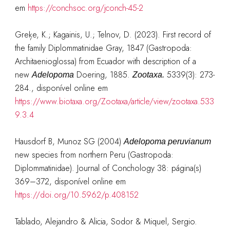
em
https://conchsoc.org/jconch-45-2
Greķe, K.; Kagainis, U.; Telnov, D. (2023). First record of
the family Diplommatinidae Gray, 1847 (Gastropoda:
Architaenioglossa) from Ecuador with description of a
new
Doering, 1885.
5339(3): 273-
Adelopoma
Zootaxa.
284.
, disponível online em
https://www.biotaxa.org/Zootaxa/article/view/zootaxa.533
9.3.4
Hausdorf B, Munoz SG (2004)
Adelopoma peruvianum
new species from northern Peru (Gastropoda:
Diplommatinidae). Journal of Conchology 38: página(s)
369–372, disponível online em
https://doi.org/10.5962/p.408152
Tablado, Alejandro & Alicia, Sodor & Miquel, Sergio.