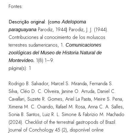
Fontes:
Descrição original
:
(como
Adelopoma
Parodiz, 1944
)
Parodiz, J. J. (1944).
paraguayana
Contribuciones al conocimiento de los moluscos
terrestres sudamericanos, 1.
Comunicaciones
zoológicas del Museo de Historia Natural de
1(8):1–9.
Montevideo.
página(s): 1
Rodrigo B. Salvador, Marcel S. Miranda, Fernanda S.
Silva, Cléo D. C. Oliveira, Janine O. Arruda, Daniel C.
Cavallari, Suzete R. Gomes, Ariel La Pasta, Meire S. Pena,
Ximena M. C. Ovando, Rafael M. Rosa, Anna C. A. Salles,
Sonia B. Santos, Luiz R. L. Simone & Fabrizio M. Machado
(2024). Checklist of the terrestrial gastropods of Brazil.
Journal of Conchology 45 (2), disponível online