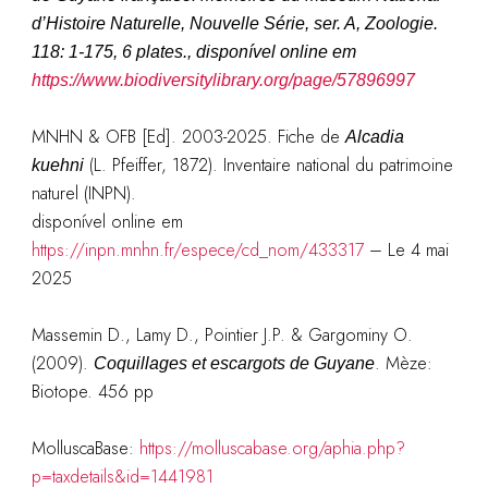
d’Histoire Naturelle, Nouvelle Série, ser. A, Zoologie.
118: 1-175, 6 plates., disponível online em
https://www.biodiversitylibrary.org/page/57896997
MNHN & OFB [Ed]. 2003-
2025
. Fiche de
Alcadia
(L. Pfeiffer, 1872)
. Inventaire national du patrimoine
kuehni
naturel (INPN).
disponível online em
https://inpn.mnhn.fr/espece/cd_nom/433317
–
Le 4 mai
2025
Massemin D., Lamy D., Pointier J.P. & Gargominy O.
(2009).
. Mèze:
Coquillages et escargots de Guyane
Biotope. 456 pp
MolluscaBase:
https://molluscabase.org/aphia.php?
p=taxdetails&id=1441981