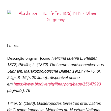
Fontes:
Descrição original: (como
Helicina kuehni L. Pfeiffer,
1872
)
Pfeiffer, L. (1872). Drei neue Landschnecken aus
Surinam.
Malakozoologische Blätter.
19(1): 74–76, pl.
2 figs 8–16 [< 20 June]., disponível online
em
https://www.biodiversitylibrary.org/page/15647990
página(s): 76
Tillier, S. (1980). Gastéropodes terrestres et fluviatiles
de Guyane française.
Mémoires du Muséum National