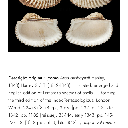
Descrição original:
(como
Arca deshayesii
Hanley,
1843
)
Hanley S.C.T. (1842-1843). Illustrated, enlarged and
English edition of Lamarck’s species of shells …. forming
the third edition of the Index Testaceologicus. London:
Wood. 224+8+[3]+8 pp., 3 pls. [pp. 1-32. pl. 1-2. late
1842; pp. 11-32 [reissue], 33-144, early 1843; pp. 145-
224 +8+[3]+8 pp., pl. 3, late 1843].
,
disponível online