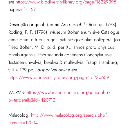
em
https://www.biodiversitylibrary.org/page/16229395
página(s): 157
Descrição original:
(como
Arca notabilis
Röding, 1798
)
Röding, P. F. (1798). Museum Boltenianum sive Catalogus
cimeliorum e tribus regnis naturæ quæ olim collegerat Joa.
Fried Bolten, M. D. p. d. per XL. annos proto physicus
Hamburgensis. Pars secunda continens Conchylia sive
Testacea univalvia, bivalvia & multivalvia. Trapp, Hamburg,
viii + 199 pp.
,
disponível online em
https://www.biodiversitylibrary.org/page/16230659
WoRMS:
https://www.marinespecies.org/aphia.php?
p=taxdetails&id=420712
Malacolog:
http://www.malacolog.org/search.php?
nameid=12034