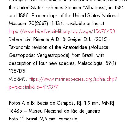
the United States Fisheries Steamer “Albatross”, in 1885
and 1886. Proceedings of the United States National
Museum. 70(2667): 1-134., available online at
https://www.biodiversitylibrary.org/page/15670453
Referência:
Pimenta A.D. & Geiger D.L. (2015).
Taxonomic revision of the Anatomidae (Mollusca:
Gastropoda: Vetigastropoda) from Brazil, with
description of four new species. Malacologia. 59(1):
135-175
WoRMS:
https://www.marinespecies.org/aphia.php?
p=taxdetails&id=419377
Fotos A e B
:
Bacia de Campos, RJ. 1,9 mm.
MNRJ
16435 – Museu Nacional do Rio de Janeiro
Foto C: Brasil. 2,5 mm. Femorale