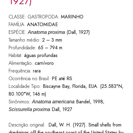
1927)
CLASSE: GASTROPODA:
MARINHO
FAMÍLIA:
ANATOMIDAE
ESPÉCIE:
(Dall, 1927)
Anatoma proxima
Tamanho médio:
2 – 3 mm
Profundidade:
65 – 794 m
Habitat:
águas profundas
Alimentação:
carnívoro
Frequência:
rara
Ocorrência no Brasil:
PE até RS
Localidade Tipo:
Biscayne Bay, Florida, EUA.
(25.583°N,
80.100°W, 146 m)
Sinônimos:
Bandel, 1998;
Anatoma americana
Dall, 1927
Scissurella proxima
Descrição original:
Dall, W. H. (1927). Small shells from
dredgings off the southeast coast of the United States by