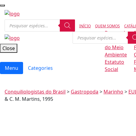
INÍCIO
QUEM SOMOS
CATÁL
Regras de
Conservação
B
do Meio
Close
Ambiente
Estatuto
Menu
Categories
Social
Conquiliologistas do Brasil
>
Gastropoda
>
Marinho
>
EU
& C. M. Martins, 1995