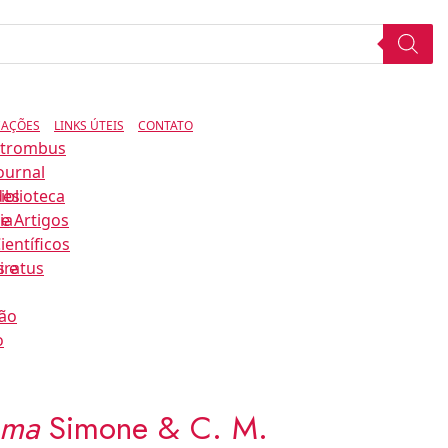
CAÇÕES
LINKS ÚTEIS
CONTATO
Strombus
ournal
des
iblioteca
ia
e Artigos
ientíficos
s e
iratus
ão
o
mma
Simone & C. M.