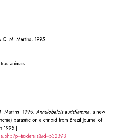
 C. M. Martins, 1995
tros animais
M. Martins. 1995.
Annulobalcis aurisflamma
, a new
hia) parasitic on a crinoid from Brazil Journal of
n 1995.]
hia.php?p=taxdetails&id=532393