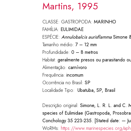
Martins, 1995
CLASSE: GASTROPODA:
MARINHO
FAMÍLIA:
EULIMIDAE
ESPÉCIE:
Annulobalcis aurisflamma
Simone &
Tamanho médio:
7 – 12 mm
Profundidade:
0 – 8 metros
Habitat:
geralmente presos ou parasitando ou
Alimentação:
carnívoro
Frequência:
incomum
Ocorrência no Brasil:
SP
Localidade Tipo:
Ubatuba, SP, Brasil
Descrição original:
Simone, L. R. L. and C. 
species of Eulimidae (Gastropoda, Prosobranc
Conchology 35 223-235. [Stated date: — Ju
WoRMs:
https://www.marinespecies.org/ap