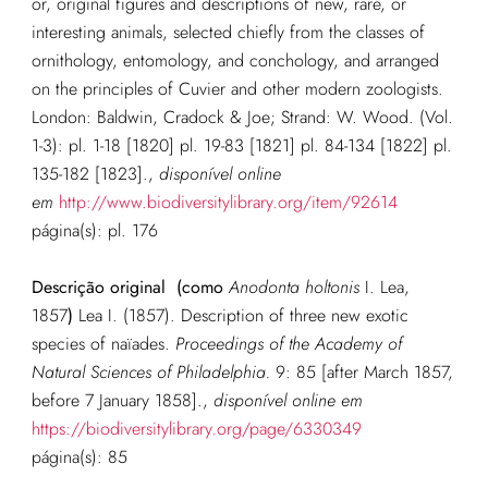
or, original figures and descriptions of new, rare, or
interesting animals, selected chiefly from the classes of
ornithology, entomology, and conchology, and arranged
on the principles of Cuvier and other modern zoologists.
London: Baldwin, Cradock & Joe; Strand: W. Wood. (Vol.
1-3): pl. 1-18 [1820] pl. 19-83 [1821] pl. 84-134 [1822] pl.
135-182 [1823].
,
disponível online
em
http://www.biodiversitylibrary.org/item/92614
página(s): pl. 176
Descrição original
(como
Anodonta holtonis
I. Lea,
1857
)
Lea I. (1857). Description of three new exotic
species of naïades.
Proceedings of the Academy of
Natural Sciences of Philadelphia.
9: 85 [after March 1857,
before 7 January 1858].
,
disponível online em
https://biodiversitylibrary.org/page/6330349
página(s): 85