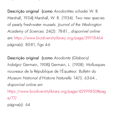
Descrição original
(como
Anodontites schadei
W. B.
Marshall, 1934
)
Marshall, W. B. (1934). Two new species
of pearly fresh-water mussels.
Journal of the Washington
Academy of Sciences.
24(2): 78-81.
,
disponível online
em
https://www.biodiversitylibrary.org/page/39918464
página(s): 80-81, figs 4-6
Descrição original
(como
Anodonta (Glabaris)
hidalgoi
Germain, 1908
)
Germain, L. (1908). Mollusques
nouveaux de la République de l’Équateur.
Bulletin du
Museum National d’Histoire Naturelle.
14(1): 63-64.
,
disponível online em
https://www.biodiversitylibrary.org/page/42999850#pag
e/77/
página(s): 64