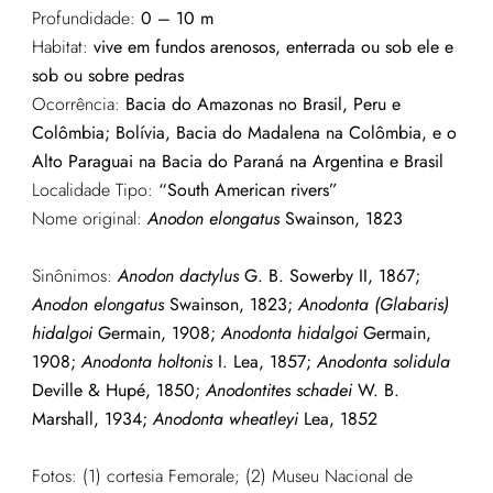
Profundidade:
0 – 10 m
Habitat:
vive em fundos arenosos, enterrada ou sob ele e
sob ou sobre pedras
Ocorrência:
Bacia do Amazonas no Brasil, Peru e
Colômbia; Bolívia, Bacia do Madalena na Colômbia, e o
Alto Paraguai na Bacia do Paraná na Argentina e Brasil
Localidade Tipo:
“South American rivers”
Nome original:
Anodon elongatus
Swainson, 1823
Sinônimos:
Anodon dactylus
G. B. Sowerby II, 1867;
Anodon elongatus
Swainson, 1823;
Anodonta (Glabaris)
hidalgoi
Germain, 1908;
Anodonta hidalgoi
Germain,
1908;
Anodonta holtonis
I. Lea, 1857;
Anodonta solidula
Deville & Hupé, 1850;
Anodontites schadei
W. B.
Marshall, 1934;
Anodonta wheatleyi
Lea, 1852
Fotos: (1) cortesia Femorale; (2) Museu Nacional de