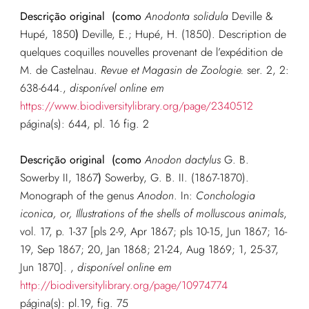
Descrição original
(como
Anodonta solidula
Deville &
Hupé, 1850
)
Deville, E.; Hupé, H. (1850). Description de
quelques coquilles nouvelles provenant de l’expédition de
M. de Castelnau.
Revue et Magasin de Zoologie.
ser. 2, 2:
638-644.
,
disponível online em
https://www.biodiversitylibrary.org/page/2340512
página(s): 644, pl. 16 fig. 2
Descrição original
(como
Anodon dactylus
G. B.
Sowerby II, 1867
)
Sowerby, G. B. II. (1867-1870).
Monograph of the genus
Anodon
. In:
Conchologia
iconica, or, Illustrations of the shells of molluscous animals
,
vol. 17, p. 1-37 [pls 2-9, Apr 1867; pls 10-15, Jun 1867; 16-
19, Sep 1867; 20, Jan 1868; 21-24, Aug 1869; 1, 25-37,
Jun 1870].
,
disponível online em
http://biodiversitylibrary.org/page/10974774
página(s): pl.19, fig. 75