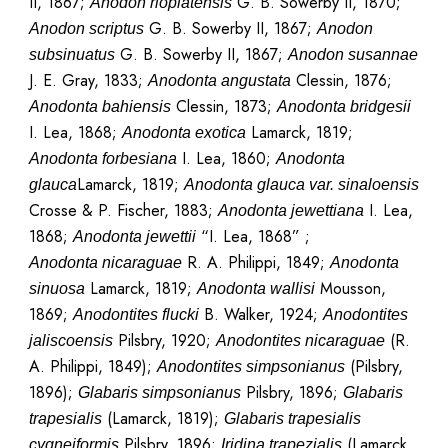
II, 1867;
G. B. Sowerby II, 1870;
Anodon rioplatensis
G. B. Sowerby II, 1867;
Anodon scriptus
Anodon
G. B. Sowerby II, 1867;
subsinuatus
Anodon susannae
J. E. Gray, 1833;
Clessin, 1876;
Anodonta angustata
Clessin, 1873;
Anodonta bahiensis
Anodonta bridgesii
I. Lea, 1868;
Lamarck, 1819;
Anodonta exotica
I. Lea, 1860;
Anodonta forbesiana
Anodonta
Lamarck, 1819;
glauca
Anodonta glauca var. sinaloensis
Crosse & P. Fischer, 1883;
I. Lea,
Anodonta jewettiana
1868;
“I. Lea, 1868” ;
Anodonta jewettii
R. A. Philippi, 1849;
Anodonta nicaraguae
Anodonta
Lamarck, 1819;
Mousson,
sinuosa
Anodonta wallisi
1869;
B. Walker, 1924;
Anodontites flucki
Anodontites
Pilsbry, 1920;
(R.
jaliscoensis
Anodontites nicaraguae
A. Philippi, 1849);
(Pilsbry,
Anodontites simpsonianus
1896);
Pilsbry, 1896;
Glabaris simpsonianus
Glabaris
(Lamarck, 1819);
trapesialis
Glabaris trapesialis
Pilsbry, 1896;
(Lamarck,
cygneiformis
Iridina trapezialis