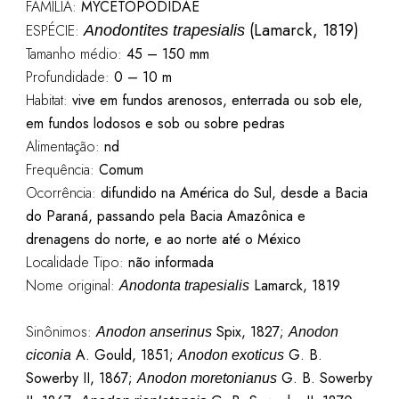
FAMÍLIA:
MYCETOPODIDAE
(Lamarck, 1819)
ESPÉCIE:
Anodontites trapesialis
Tamanho médio:
45 – 150 mm
Profundidade:
0 – 10 m
Habitat:
vive em fundos arenosos, enterrada ou sob ele,
em fundos lodosos e sob ou sobre pedras
Alimentação:
nd
Frequência:
Comum
Ocorrência:
difundido na América do Sul, desde a Bacia
do Paraná, passando pela Bacia Amazônica e
drenagens do norte, e ao norte até o México
Localidade Tipo:
não informada
Nome original:
Lamarck, 1819
Anodonta trapesialis
Sinônimos:
Spix, 1827;
Anodon anserinus
Anodon
A. Gould, 1851;
G. B.
ciconia
Anodon exoticus
Sowerby II, 1867;
G. B. Sowerby
Anodon moretonianus