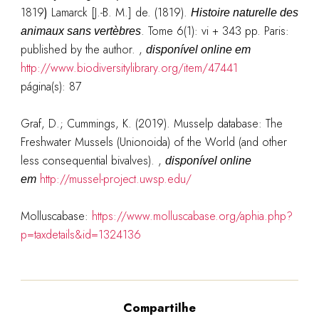
1819
)
Lamarck [J.-B. M.] de. (1819).
Histoire naturelle des
. Tome 6(1): vi + 343 pp. Paris:
animaux sans vertèbres
published by the author.
,
disponível online em
http://www.biodiversitylibrary.org/item/47441
página(s): 87
Graf, D.; Cummings, K. (2019). Musselp database: The
Freshwater Mussels (Unionoida) of the World (and other
less consequential bivalves).
,
disponível online
http://mussel-project.uwsp.edu/
em
Molluscabase:
https://www.molluscabase.org/aphia.php?
p=taxdetails&id=1324136
Compartilhe