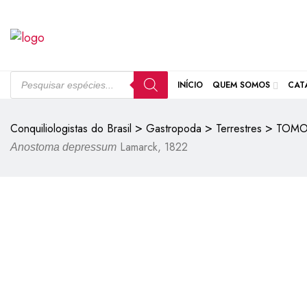
Pesquisar produtos
INÍCIO
QUEM SOMOS
CAT
>
>
>
Conquiliologistas do Brasil
Gastropoda
Terrestres
TOMO
Lamarck, 1822
Anostoma depressum