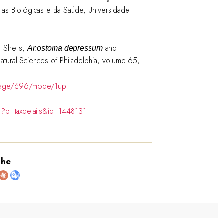
cias Biológicas e da Saúde, Universidade
d Shells,
and
Anostoma depressum
tural Sciences of Philadelphia, volume 65,
#page/696/mode/1up
p?p=taxdetails&id=1448131
lhe