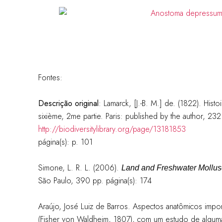
Fontes:
Descrição original
: Lamarck, [J.-B. M.] de. (1822). Hist
sixième, 2me partie. Paris: published by the author, 23
http://biodiversitylibrary.org/page/13181853
página(s): p. 101
Simone, L. R. L. (2006).
Land and Freshwater Mollusc
São Paulo, 390 pp.
página(s): 174
Araújo, José Luiz de Barros. Aspectos anatômicos impo
(Fisher von Waldheim, 1807), com um estudo de alguma