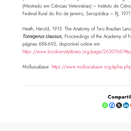
(Mestrado em Ciências Veterinárias) – Instituto de Ciên
Federal Rural do Rio de Janeiro, Seropédica – RJ, 1971
Heath, Harold, 1913. The Anatomy of Two Brazilian Lan
, Proceedings of the Academy of Na
Tomigerus clausus
páginas 688-692, disponível online em
https://www.biodiversitylibrary.org/page/26307667
Molluscabase:
https://www.molluscabase.org/aphia.ph
Comparti