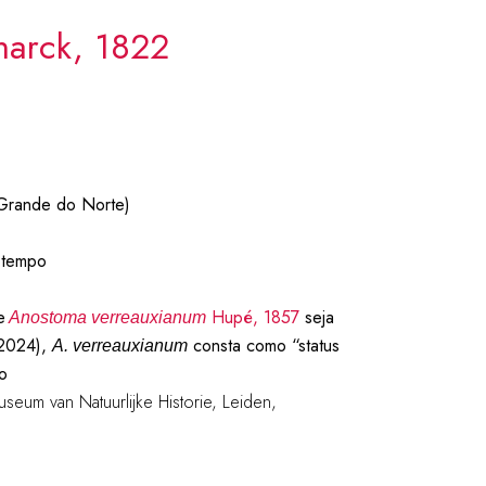
arck, 1822
 Grande do Norte)
o tempo
e
Hupé, 1857
seja
Anostoma verreauxianum
(2024),
consta como “status
A. verreauxianum
o
useum van Natuurlijke Historie, Leiden,