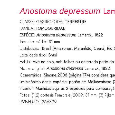
Lam
Anostoma depressum
CLASSE: GASTROPODA:
TERRESTRE
FAMÍLIA:
TOMOGERIDAE
ESPÉCIE:
Lamarck, 1822
Anostoma depressum
Tamanho médio:
31 mm
Distribuição:
Brasil (Amazonas, Maranhão, Ceará, Rio
Localidade tipo:
Brasil
Habitat:
vive no solo, sob folhas ou enterrada parte d
Nome original:
Lamarck, 1822
Anostoma depressa
Comentários:
Simone,2006 (página 174) considera qu
um sinônimo desta espécie, porém em Molluscabase 
incerto”. Mantidas aqui as 2 espécies para comparaçã
Fotos: (1,2) cortesia Femorale, 2009, 31 mm; (3) Rijksm
RMNH.MOL.266399