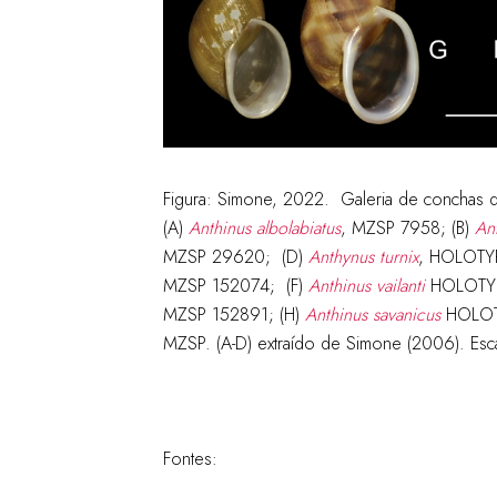
Figura:
Simone, 2022. Galeria de conchas 
(A)
Anthinus
albolabiatus
, MZSP 7958; (B)
An
MZSP 29620; (D)
Anthynus
turnix
, HOLOTY
MZSP 152074; (F)
Anthinus
vailanti
HOLOTYP
MZSP 152891; (H)
Anthinus
savanicus
HOLOTY
MZSP. (A-D) extraído de Simone (2006). Esc
Fontes: