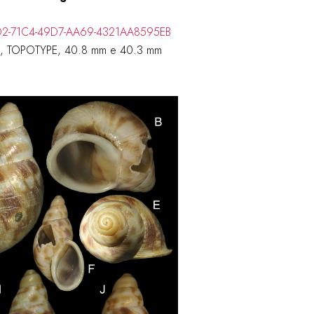
D2D2-71C4-49D7-AA69-4321AA8595EB
ais, TOPOTYPE, 40.8 mm e 40.3 mm