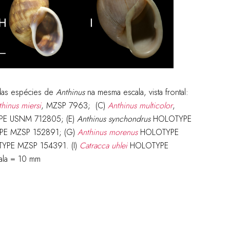
das espécies de
Anthinus
na mesma escala, vista frontal:
thinus
miersi
, MZSP 7963; (C)
Anthinus
multicolor
,
PE USNM 712805; (E)
Anthinus
synchondrus
HOLOTYPE
E MZSP 152891; (G)
Anthinus
morenus
HOLOTYPE
PE MZSP 154391. (I)
Catracca uhlei
HOLOTYPE
ala = 10 mm