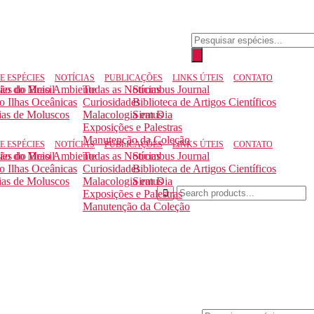
E ESPÉCIES
NOTÍCIAS
PUBLICAÇÕES
LINKS ÚTEIS
CONTATO
ção do Meio Ambiente
ies do Brasil
Todas as Notícias
Strombus Journal
to Ilhas Oceânicas
Curiosidades
Biblioteca de Artigos Científicos
ias de Moluscos
Malacologia em Dia
Siratus
Exposições e Palestras
Manutenção da Coleção
E ESPÉCIES
NOTÍCIAS
PUBLICAÇÕES
LINKS ÚTEIS
CONTATO
ção do Meio Ambiente
ies do Brasil
Todas as Notícias
Strombus Journal
to Ilhas Oceânicas
Curiosidades
Biblioteca de Artigos Científicos
ias de Moluscos
Malacologia em Dia
Siratus
Exposições e Palestras
Manutenção da Coleção