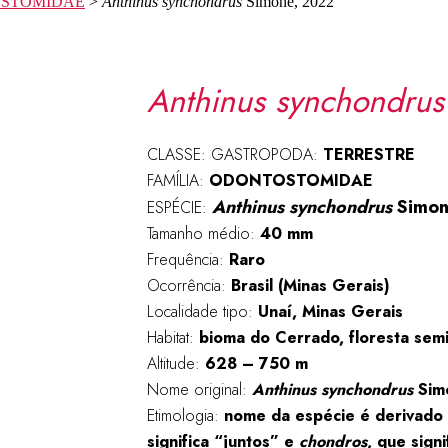
STOMIDAE
>
Anthinus synchondrus
Simone, 2022
Anthinus synchondrus
CLASSE: GASTROPODA:
TERRESTRE
FAMÍLIA:
ODONTOSTOMIDAE
Anthinus synchondrus
Simon
ESPÉCIE:
Tamanho médio:
40 mm
Frequência:
Raro
Ocorrência:
Brasil (Minas Gerais)
Localidade tipo:
Unaí, Minas Gerais
Habitat:
bioma do Cerrado, floresta semi
Altitude:
628 – 750 m
Nome original:
Anthinus synchondrus
Sim
Etimologia:
nome da espécie é derivado
significa “juntos” e
chondros
, que sign