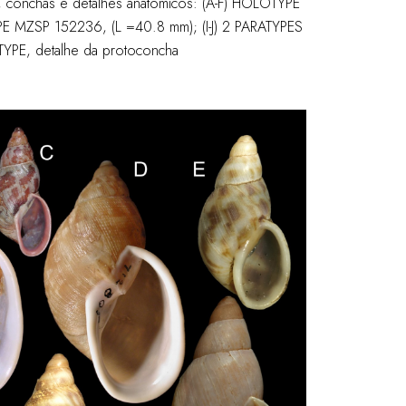
, conchas e detalhes anatômicos: (A-F) HOLOTYPE
 MZSP 152236, (L =40.8 mm); (I-J) 2 PARATYPES
YPE, detalhe da protoconcha