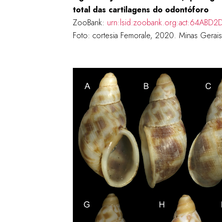
total das cartilagens do odontóforo
ZooBank:
urn:lsid:zoobank.org:act:64AB
Foto: cortesia Femorale, 2020. Minas Ger