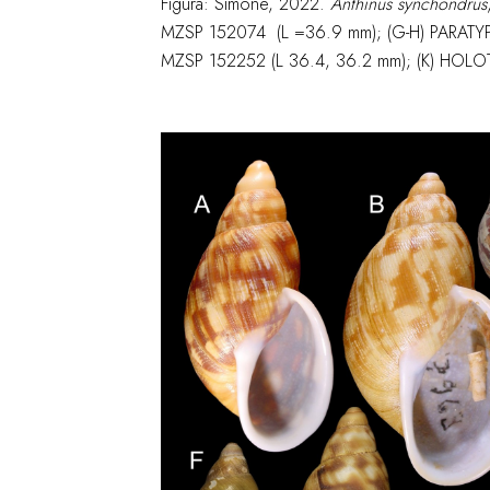
Figura: Simone, 2022.
Anthinus synchondrus
MZSP 152074 (L =36.9 mm); (G-H) PARATYPE
MZSP 152252 (L 36.4, 36.2 mm); (K) HOLOT