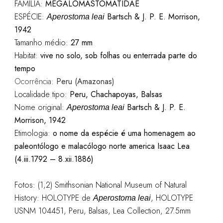
FAMÍLIA:
MEGALOMASTOMATIDAE
ESPÉCIE:
Bartsch & J. P. E. Morrison,
Aperostoma leai
1942
Tamanho médio:
27 mm
Habitat:
vive no solo, sob folhas ou enterrada parte do
tempo
Ocorrência:
Peru (Amazonas)
Localidade tipo:
Peru, Chachapoyas, Balsas
Nome original:
Bartsch & J. P. E.
Aperostoma leai
Morrison, 1942
Etimologia:
o nome da espécie é uma homenagem ao
paleontólogo e malacólogo norte america Isaac Lea
(4.iii.1792 – 8.xii.1886)
Fotos: (1,2) Smithsonian National Museum of Natural
History: HOLOTYPE de
, HOLOTYPE
Aperostoma leai
USNM 104451, Peru, Balsas, Lea Collection, 27.5mm