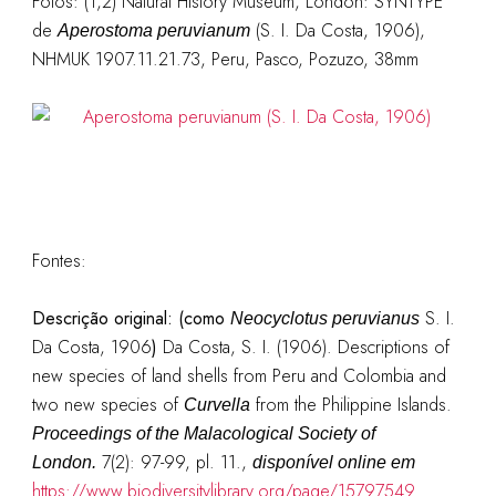
Fotos: (1,2) Natural History Museum, London: SYNTYPE
de
(S. I. Da Costa, 1906),
Aperostoma peruvianum
NHMUK 1907.11.21.73, Peru, Pasco, Pozuzo, 38mm
Fontes:
Descrição original: (como
S. I.
Neocyclotus peruvianus
Da Costa, 1906
)
Da Costa, S. I. (1906). Descriptions of
new species of land shells from Peru and Colombia and
two new species of
from the Philippine Islands.
Curvella
Proceedings of the Malacological Society of
7(2): 97-99, pl. 11.
,
London.
disponível online em
https://www.biodiversitylibrary.org/page/15797549