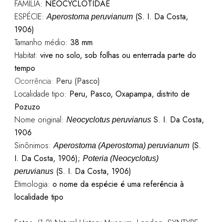
FAMÍLIA:
NEOCYCLOTIDAE
ESPÉCIE:
(S. I. Da Costa,
Aperostoma peruvianum
1906)
Tamanho médio:
38 mm
Habitat:
vive no solo, sob folhas ou enterrada parte do
tempo
Ocorrência:
Peru (Pasco)
Localidade tipo:
Peru, Pasco, Oxapampa, distrito de
Pozuzo
Nome original:
S. I. Da Costa,
Neocyclotus peruvianus
1906
Sinônimos:
(S.
Aperostoma (Aperostoma) peruvianum
I. Da Costa, 1906);
Poteria (Neocyclotus)
(S. I. Da Costa, 1906)
peruvianus
Etimologia:
o nome da espécie é uma referência à
localidade tipo