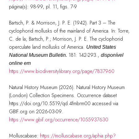
página(s): 98-99, pl. 11, figs. 7-9
Bartsch, P. & Morrison, J. P. E. (1942). Part 3 – The
cyclophorid mollusks of the mainland of America. In: Torre,
C. de la; Bartsch, P.; Morrison, J. P. E. The cyclophorid
operculate land mollusks of America.
United States
181: 142-293.
,
National Museum Bulletin.
disponível
online em
https://www.biodiversitylibrary.org/page/7837960
Natural History Museum (2026). Natural History Museum
(London) Collection Specimens. Occurrence dataset
https://doi.org/10.5519/qd.4fmbrm00 accessed via
GBIF.org on 2026-03-09.
https://www.gbif.org/occurrence/1055937630
Molluscabase:
https://molluscabase.org/aphia.php?