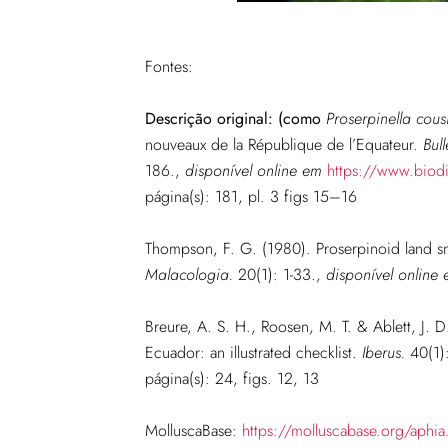
Fontes:
Descrição original: (como
Proserpinella cous
nouveaux de la République de l’Equateur.
Bul
186.
,
disponível online em
https://www.biodi
página(s): 181, pl. 3 figs 15–16
Thompson, F. G. (1980). Proserpinoid land sna
Malacologia.
20(1): 1-33.
,
disponível online
Breure, A. S. H., Roosen, M. T. & Ablett, J. 
Ecuador: an illustrated checklist.
Iberus.
40(1):
página(s): 24, figs. 12, 13
MolluscaBase:
https://molluscabase.org/aph