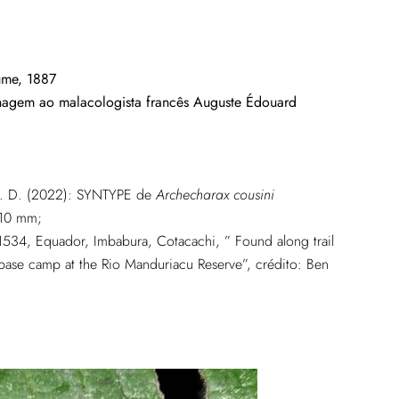
ume, 1887
agem ao malacologista francês Auguste Édouard
, J. D. (2022): SYNTYPE de
Archecharax cousini
 10 mm;
01534, Equador, Imbabura, Cotacachi, ” Found along trail
 base camp at the Rio Manduriacu Reserve”, crédito: Ben