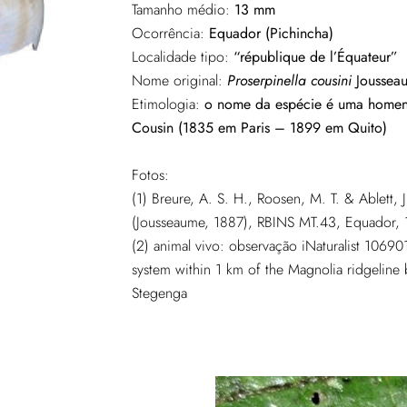
Tamanho médio:
13 mm
Ocorrência:
Equador (Pichincha)
Localidade tipo:
“république de l’Équateur”
Nome original:
Proserpinella cousini
Joussea
Etimologia:
o nome da espécie é uma homen
Cousin (1835 em Paris – 1899 em Quito)
Fotos:
(1)
Breure, A. S. H., Roosen, M. T. & Ablett
(Jousseaume, 1887), RBINS MT.43, Equador,
(2) animal vivo: observação iNaturalist 1069
system within 1 km of the Magnolia ridgeline
Stegenga