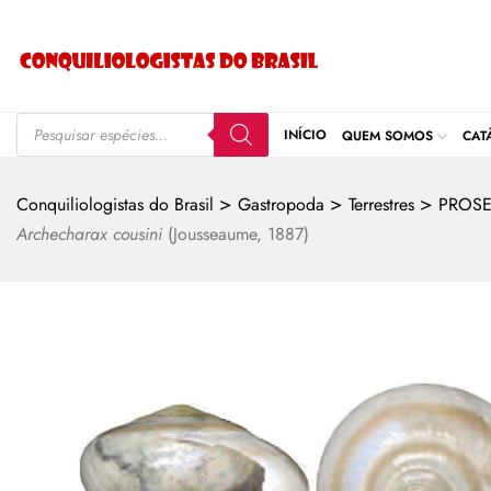
INÍCIO
QUEM SOMOS
CAT
>
>
>
Conquiliologistas do Brasil
Gastropoda
Terrestres
PROSE
Archecharax cousini
(Jousseaume, 1887)