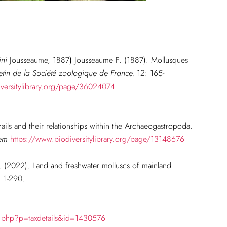
ini
Jousseaume, 1887
)
Jousseaume F. (1887). Mollusques
letin de la Société zoologique de France.
12: 165-
versitylibrary.org/page/36024074
ils and their relationships within the Archaeogastropoda.
 em
https://www.biodiversitylibrary.org/page/13148676
D. (2022). Land and freshwater molluscs of mainland
 1-290.
ia.php?p=taxdetails&id=1430576