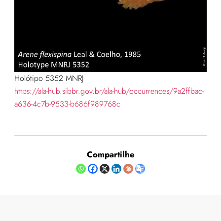
Holótipo 5352 MNRJ
https://ala-hub.sibbr.gov.br/ala-hub/occurrences/9a2ffbac-
a636-4c7b-9533-b686f989768c
Compartilhe