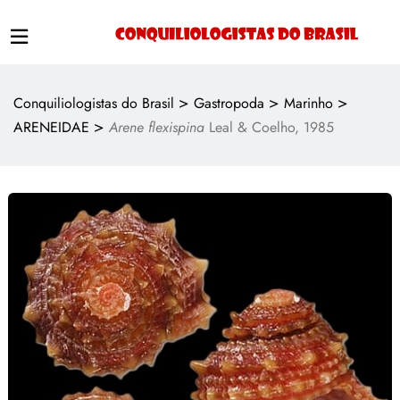
>
>
>
Conquiliologistas do Brasil
Gastropoda
Marinho
>
ARENEIDAE
Arene flexispina
Leal & Coelho, 1985