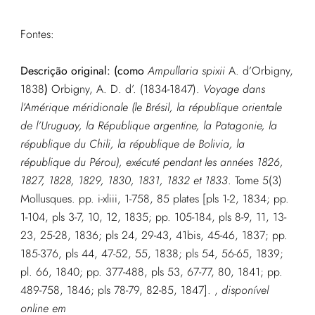
Fontes:
Descrição original: (como
Ampullaria spixii
A. d’Orbigny,
1838
)
Orbigny, A. D. d’. (1834-1847).
Voyage dans
l’Amérique méridionale (le Brésil, la république orientale
de l’Uruguay, la République argentine, la Patagonie, la
république du Chili, la république de Bolivia, la
république du Pérou), exécuté pendant les années 1826,
1827, 1828, 1829, 1830, 1831, 1832 et 1833
. Tome 5(3)
Mollusques. pp. i-xliii, 1-758, 85 plates [pls 1-2, 1834; pp.
1-104, pls 3-7, 10, 12, 1835; pp. 105-184, pls 8-9, 11, 13-
23, 25-28, 1836; pls 24, 29-43, 41bis, 45-46, 1837; pp.
185-376, pls 44, 47-52, 55, 1838; pls 54, 56-65, 1839;
pl. 66, 1840; pp. 377-488, pls 53, 67-77, 80, 1841; pp.
489-758, 1846; pls 78-79, 82-85, 1847].
,
disponível
online em