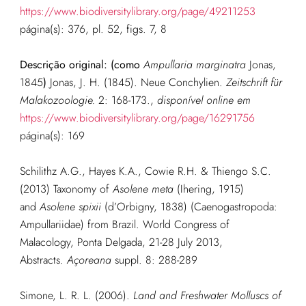
https://www.biodiversitylibrary.org/page/49211253
página(s): 376, pl. 52, figs. 7, 8
Descrição original: (como
Ampullaria marginatra
Jonas,
1845
)
Jonas, J. H. (1845). Neue Conchylien.
Zeitschrift für
Malakozoologie.
2: 168-173.
,
disponível online em
https://www.biodiversitylibrary.org/page/16291756
página(s): 169
Schilithz A.G., Hayes K.A., Cowie R.H. & Thiengo S.C.
(2013) Taxonomy of
Asolene meta
(Ihering, 1915)
and
Asolene spixii
(d’Orbigny, 1838) (Caenogastropoda:
Ampullariidae) from Brazil. World Congress of
Malacology, Ponta Delgada, 21-28 July 2013,
Abstracts.
Açoreana
suppl. 8: 288-289
Simone, L. R. L. (2006).
Land and Freshwater Molluscs of