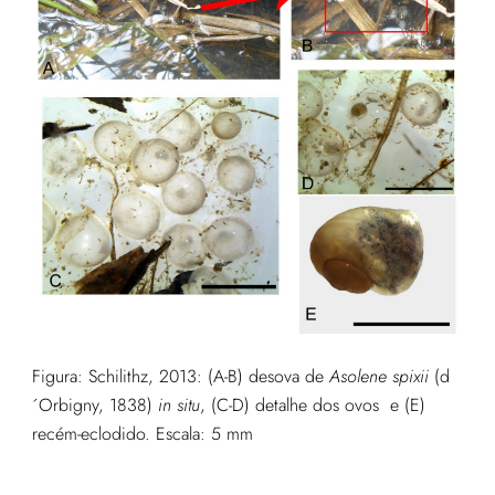
Figura: Schilithz, 2013: (A-B) desova de
Asolene spixii
(d
´Orbigny, 1838)
in situ
, (C-D) detalhe dos ovos e (E)
recém-eclodido. Escala: 5 mm