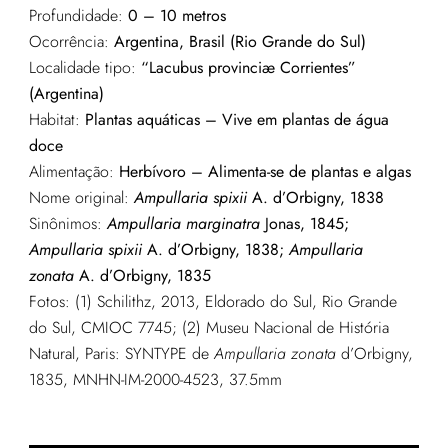
Profundidade:
0 – 10 metros
Ocorrência:
Argentina, Brasil (Rio Grande do Sul)
Localidade tipo:
“Lacubus provinciæ Corrientes”
(Argentina)
Habitat:
Plantas aquáticas – Vive em plantas de água
doce
Alimentação:
Herbívoro – Alimenta-se de plantas e algas
Nome original:
Ampullaria spixii
A. d’Orbigny, 1838
Sinônimos:
Ampullaria marginatra
Jonas, 1845;
Ampullaria spixii
A. d’Orbigny, 1838;
Ampullaria
zonata
A. d’Orbigny, 1835
Fotos: (1) Schilithz, 2013, Eldorado do Sul, Rio Grande
do Sul, CMIOC 7745; (2) Museu Nacional de História
Natural, Paris: SYNTYPE de
Ampullaria
zonata
d’Orbigny,
1835, MNHN-IM-2000-4523, 37.5mm