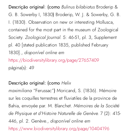
Descrição original
:
(como
Bulinus bilabiatus
Broderip &
G. B. Sowerby I, 1830
)
Broderip, W. J. & Sowerby, G. B.
I. (1830). Observation on new or interesting Mollusca,
contained for the most part in the museum of Zoological
Society.
Zoological Journal.
5: 46-51, pl. 3, Supplement
pl. 40 [stated publication 1835, published February
1830].
,
disponível online em
https://biodiversitylibrary.org/page/27657409
página(s): 49
Descrição original:
(como
Helix
maximiliana
“Ferussac”
)
Moricand, S. (1836). Mémoire
sur les coquilles terrestres et fluviatiles de la province de
Bahia, envoyée par. M. Blanchet.
Mémoires de la Société
de Physique et d’Histoire Naturelle de Genève.
7 (2): 415-
446, pl. 2. Genève.
,
disponível online em
https://www.biodiversitylibrary.org/page/10404196