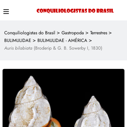
>
>
>
Conquiliologistas do Brasil
Gastropoda
Terrestres
>
>
BULIMULIDAE
BULIMULIDAE - AMÉRICA
Auris bilabiata
(Broderip & G. B. Sowerby I, 1830)