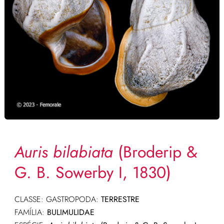
Auris bilabiata
(Broderip &
G. B. Sowerby I, 1830)
CLASSE: GASTROPODA:
TERRESTRE
FAMÍLIA:
BULIMULIDAE