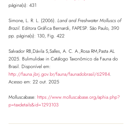
página(s): 431
Simone, L. R. L. (2006).
Land and Freshwater Molluscs of
Brazil
. Editora Gráfica Bernardi, FAPESP. São Paulo, 390
pp. página
(s): 130, Fig. 422
Salvador RB,Dávila S,Salles, A. C. A.,Rosa RM,Pasta AL
2025. Bulimulidae in Catálogo Taxonômico da Fauna do
Brasil. Disponível em:
http://fauna.jbrj.gov.br/fauna/faunadobrasil/62984
.
Acesso em: 22 out. 2025
Molluscabase:
https://www.molluscabase.org/aphia.php?
p=taxdetails&id=1293103