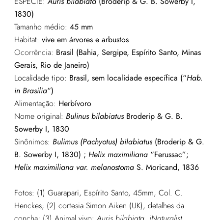
ESPÉCIE:
Auris bilabiata
(Broderip & G. B. Sowerby I,
1830)
Tamanho médio:
45 mm
Habitat:
vive em árvores e arbustos
Ocorrência:
Brasil (Bahia, Sergipe, Espírito Santo, Minas
Gerais, Rio de Janeiro)
Localidade tipo:
Brasil, sem localidade específica (“
Hab.
in Brasilia
“)
Alimentação:
Herbívoro
Nome original:
Bulinus bilabiatus
Broderip & G. B.
Sowerby I, 1830
Sinônimos:
Bulimus (Pachyotus) bilabiatus
(Broderip & G.
B. Sowerby I, 1830) ;
Helix maximiliana
“Ferussac”;
Helix maximiliana var. melanostoma
S. Moricand, 1836
Fotos: (1) Guarapari, Espírito Santo, 45mm, Col. C.
Henckes; (2) cortesia Simon Aiken (UK), detalhes da
concha; (3) Animal vivo:
Auris bilabiata, iNaturalist,