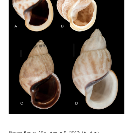
Figura:
Breure ASH, Araujo R.
2017: (A)
Auris