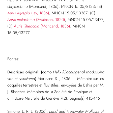
chrysostoma
(Moricand, 1836), MNCN 15.05/8123; (B)
Auris egregia
(Jay, 1836)
, MNCN 15.05/13387; (C)
Auris melastoma
(Swainson, 1820)
, MNCN 15.05/13477;
(D)
Auris illheocola
(Moricand, 1836)
, MNCN
15.05/13277
Fontes:
Descrição original:
(como
Helix (Cochlogena) rhodospira
var. chrysostoma
)
Moricand S. , 1836. – Mémoire sur les
coquilles terrestres et fluviatiles, envoyées de Bahia par M.
J. Blanchet. Mémoires de la Société de Physique et
d’Histoire Naturelle de Genève 7(2): página(s) 415-446
Simone, L. R. L. (2006).
Land and Freshwater Molluscs of