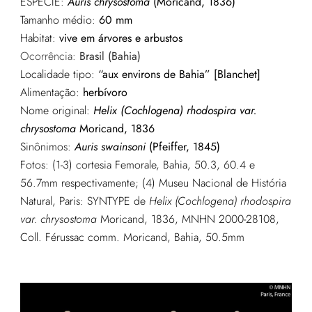
ESPÉCIE:
Auris chrysostoma
(Moricand, 1836)
Tamanho médio:
60 mm
Habitat:
vive em árvores e arbustos
Ocorrência:
Brasil (Bahia)
Localidade tipo:
“aux environs de Bahia” [Blanchet]
Alimentação:
herbívoro
Nome original:
Helix (Cochlogena) rhodospira var.
chrysostoma
Moricand, 1836
Sinônimos:
Auris swainsoni
(Pfeiffer, 1845)
Fotos: (1-3) cortesia Femorale, Bahia, 50.3, 60.4 e
56.7mm respectivamente; (4) Museu Nacional de História
Natural, Paris: SYNTYPE de
Helix (Cochlogena) rhodospira
var. chrysostoma
Moricand, 1836, MNHN 2000-28108,
Coll. Férussac comm. Moricand, Bahia, 50.5mm