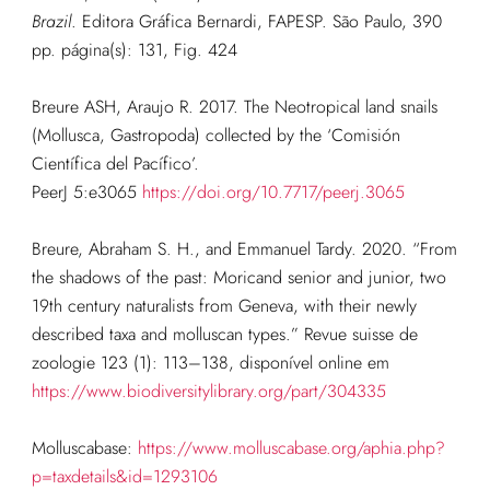
Brazil
. Editora Gráfica Bernardi, FAPESP. São Paulo, 390
pp. página
(s): 131, Fig. 424
Breure ASH, Araujo R.
2017
.
The Neotropical land snails
(Mollusca, Gastropoda) collected by the ‘Comisión
Científica del Pacífico’
.
PeerJ
5
:
e3065
https://doi.org/10.7717/peerj.3065
Breure, Abraham S. H., and Emmanuel Tardy. 2020. “From
the shadows of the past: Moricand senior and junior, two
19th century naturalists from Geneva, with their newly
described taxa and molluscan types.” Revue suisse de
zoologie 123 (1): 113–138, disponível online em
https://www.biodiversitylibrary.org/part/304335
Molluscabase:
https://www.molluscabase.org/aphia.php?
p=taxdetails&id=1293106