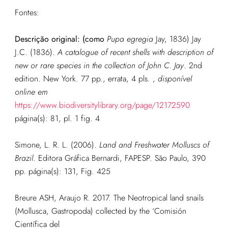
Fontes:
Descrição original:
(como
Pupa egregia
Jay, 1836)
Jay
J.C. (1836).
A catalogue of recent shells with description of
new or rare species in the collection of John C. Jay
. 2nd
edition. New York. 77 pp., errata, 4 pls.
,
disponível
online em
https://www.biodiversitylibrary.org/page/12172590
página(s): 81, pl. 1 fig. 4
Simone, L. R. L. (2006).
Land and Freshwater Molluscs of
Brazil
. Editora Gráfica Bernardi, FAPESP. São Paulo, 390
pp. página
(s): 131, Fig. 425
Breure ASH, Araujo R.
2017
.
The Neotropical land snails
(Mollusca, Gastropoda) collected by the ‘Comisión
Científica del