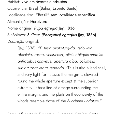
Habitat:
vive em árvores e arbustos
Ocorrência:
Brasil (Bahia, Espírito Santo)
Localidade tipo:
“Brazil” sem localidade específica
Alimentação:
Herbívoro
Nome original:
Pupa egregia
Jay, 1836
Sinônimos:
Bulimus (Pachyotus) egregius
(Jay, 1836)
Descrição original:
(Jay, 1836): “
P. testa ovato-turgida, reticulata
obsoleta, rosea, ventricosa; plicis obliquis undatis;
anfractibus convexis, apertura alba, columella
subtortuosa; labro repando. “
This is also a land shell,
and very light for its size; the margin is elevated
round the whole aperture except at the superior
extremity. It hasa line of orange surrounding the
entire margin, and the plaits on theconvexity of the
whorls resemble those of the
Buccinum undatum
.”