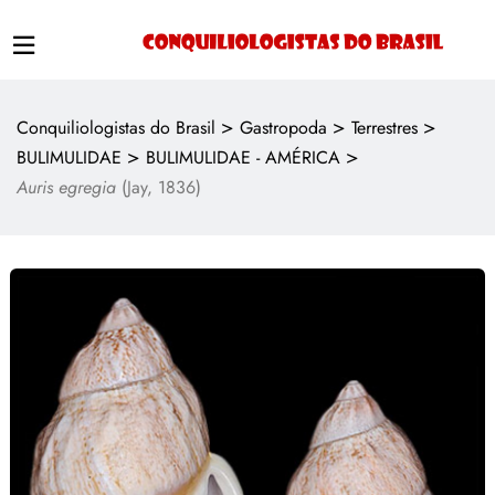
>
>
>
Conquiliologistas do Brasil
Gastropoda
Terrestres
>
>
BULIMULIDAE
BULIMULIDAE - AMÉRICA
Auris egregia
(Jay, 1836)