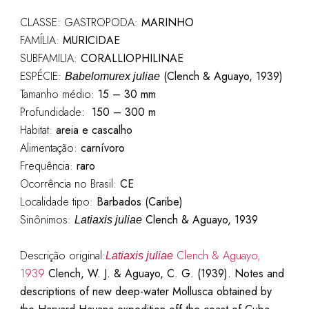
CLASSE: GASTROPODA:
MARINHO
FAMÍLIA:
MURICIDAE
SUBFAMILIA:
CORALLIOPHILINAE
ESPÉCIE:
(Clench & Aguayo, 1939)
Babelomurex juliae
Tamanho médio:
15 – 30 mm
Profundidade
:
150 – 300 m
Habitat:
areia e cascalho
Alimentação:
carnívoro
Frequência:
raro
Ocorrência no Brasil:
CE
Localidade tipo:
Barbados (Caribe)
Sinônimos:
Clench & Aguayo, 1939
Latiaxis juliae
Descrição original:
Clench & Aguayo,
Latiaxis juliae
1939
Clench, W. J. & Aguayo, C. G. (1939). Notes and
descriptions of new deep-water Mollusca obtained by