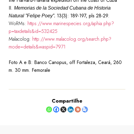
the Harvard-Havana expedition off the coast of Cuba
II.
Memorias de la Sociedad Cubana de Historia
13(3): 189-197, pls 28-29.
Natural ”Felipe Poey”.
WoRMs:
https://www.marinespecies.org/aphia.php?
p=taxdetails&id=532425
Malacolog:
http://www.malacolog.org/search.php?
mode=details&waspid=7971
Foto A e B: Banco
Canopus
,
off Fortaleza, Ceará,
260
m. 30 mm. Femorale
Compartilhe