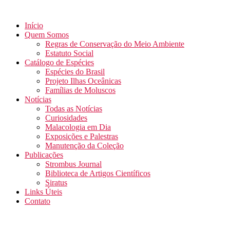
Início
Quem Somos
Regras de Conservação do Meio Ambiente
Estatuto Social
Catálogo de Espécies
Espécies do Brasil
Projeto Ilhas Oceânicas
Famílias de Moluscos
Notícias
Todas as Notícias
Curiosidades
Malacologia em Dia
Exposições e Palestras
Manutenção da Coleção
Publicações
Strombus Journal
Biblioteca de Artigos Científicos
Siratus
Links Úteis
Contato