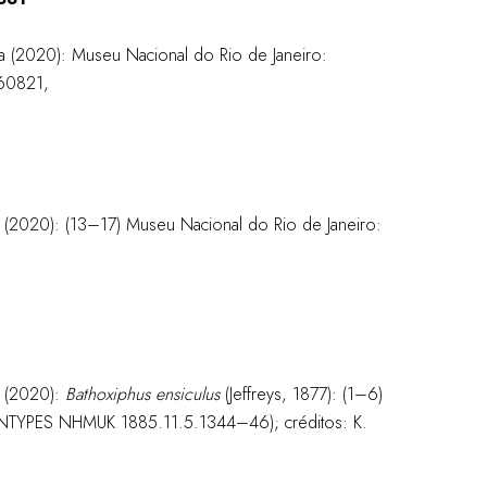
a (2020): Museu Nacional do Rio de Janeiro:
 60821,
 (2020): (13–17) Museu Nacional do Rio de Janeiro:
a (2020):
Bathoxiphus ensiculus
(Jeffreys, 1877): (1–6)
NTYPES NHMUK 1885.11.5.1344–46); créditos: K.