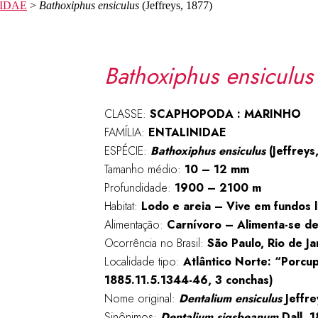
IDAE
>
Bathoxiphus ensiculus
(Jeffreys, 1877)
Bathoxiphus ensiculu
CLASSE:
SCAPHOPODA : MARINHO
FAMÍLIA:
ENTALINIDAE
ESPÉCIE:
Bathoxiphus ensiculus
(Jeffreys
Tamanho médio:
10 – 12 mm
Profundidade:
1900 – 2100 m
Habitat:
Lodo e areia – Vive em fundos 
Alimentação:
Carnívoro – Alimenta-se de
Ocorrência no Brasil:
São Paulo, Rio de Ja
Localidade tipo:
Atlântico Norte: “Porc
1885.11.5.1344-46, 3 conchas)
Nome original:
Dentalium ensiculus
Jeffre
Sinônimos:
Dentalium sigsbeanum
Dall, 1