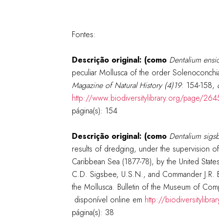
Fontes:
Descrição original: (como
Dentalium ensic
peculiar Mollusca of the order Solenoconch
Magazine of Natural History (4)19
: 154-158
,
http://www.biodiversitylibrary.org/page/26
página(s): 154
Descrição original: (como
Dentalium sig
results of dredging, under the supervision of
Caribbean Sea (1877-78), by the United Stat
C.D. Sigsbee, U.S.N., and Commander J.R. Ba
the Mollusca. Bulletin of the Museum of Comp
disponível online em
http://biodiversitylib
página(s): 38