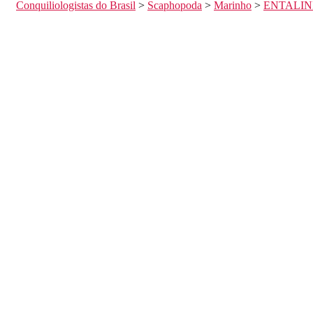
Conquiliologistas do Brasil
>
Scaphopoda
>
Marinho
>
ENTALIN