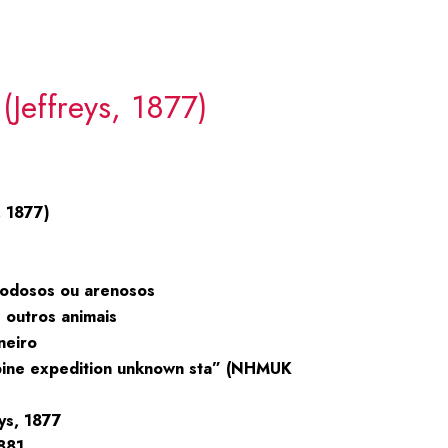
s
(Jeffreys, 1877)
, 1877)
lodosos ou arenosos
 outros animais
neiro
upine expedition unknown sta” (NHMUK
ys, 1877
881