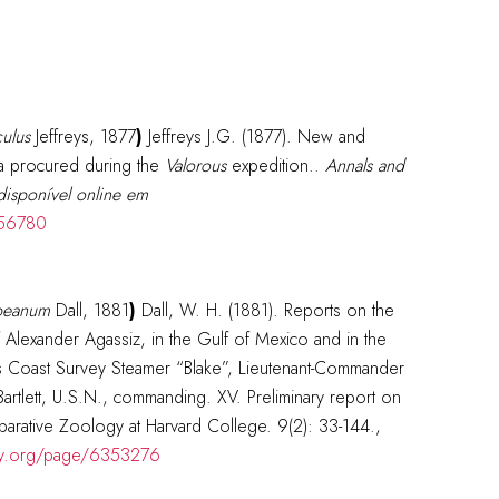
ulus
Jeffreys, 1877
)
Jeffreys J.G. (1877). New and
ia procured during the
Valorous
expedition..
Annals and
disponível online em
456780
sbeanum
Dall, 1881
)
Dall, W. H. (1881). Reports on the
 Alexander Agassiz, in the Gulf of Mexico and in the
es Coast Survey Steamer “Blake”, Lieutenant-Commander
rtlett, U.S.N., commanding. XV. Preliminary report on
arative Zoology at Harvard College. 9(2): 33-144.,
rary.org/page/6353276