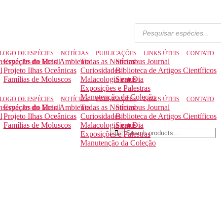
LOGO DE ESPÉCIES
NOTÍCIAS
PUBLICAÇÕES
LINKS ÚTEIS
CONTATO
nservação do Meio Ambiente
Espécies do Brasil
Todas as Notícias
Strombus Journal
l
Projeto Ilhas Oceânicas
Curiosidades
Biblioteca de Artigos Científicos
Famílias de Moluscos
Malacologia em Dia
Siratus
Exposições e Palestras
Manutenção da Coleção
LOGO DE ESPÉCIES
NOTÍCIAS
PUBLICAÇÕES
LINKS ÚTEIS
CONTATO
nservação do Meio Ambiente
Espécies do Brasil
Todas as Notícias
Strombus Journal
l
Projeto Ilhas Oceânicas
Curiosidades
Biblioteca de Artigos Científicos
Famílias de Moluscos
Malacologia em Dia
Siratus
Exposições e Palestras
Manutenção da Coleção