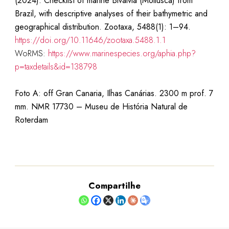
(2024). Checklist of marine Bivalvia (Mollusca) from
Brazil, with descriptive analyses of their bathymetric and
geographical distribution. Zootaxa, 5488(1): 1–94.
https://doi.org/10.11646/zootaxa.5488.1.1
WoRMS:
https://www.marinespecies.org/aphia.php?
p=taxdetails&id=138798
Foto A: off Gran Canaria, Ilhas Canárias. 2300 m prof. 7
mm. NMR 17730 – Museu de História Natural de
Roterdam
Compartilhe