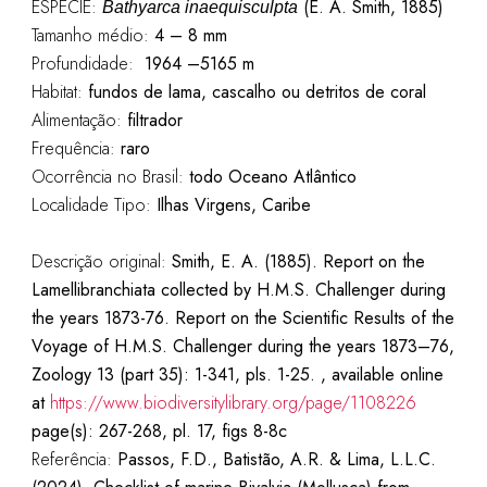
ESPÉCIE:
(E. A. Smith, 1885)
Bathyarca inaequisculpta
Tamanho médio:
4 – 8 mm
Profundidade:
1964 –5165 m
Habitat:
fundos de lama, cascalho ou detritos de coral
Alimentação:
filtrador
Frequência:
raro
Ocorrência no Brasil:
todo Oceano Atlântico
Localidade Tipo:
Ilhas Virgens, Caribe
Descrição original:
Smith, E. A. (1885). Report on the
Lamellibranchiata collected by H.M.S. Challenger during
the years 1873-76. Report on the Scientific Results of the
Voyage of H.M.S. Challenger during the years 1873–76,
Zoology 13 (part 35): 1-341, pls. 1-25. , available online
at
https://www.biodiversitylibrary.org/page/1108226
page(s): 267-268, pl. 17, figs 8-8c
Referência:
Passos, F.D., Batistão, A.R. & Lima, L.L.C.