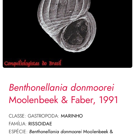
Benthonellania donmoorei
Moolenbeek & Faber, 1991
CLASSE: GASTROPODA:
MARINHO
FAMÍLIA:
RISSOIDAE
ESPÉCIE:
Benthonellania donmoorei
Moolenbeek &