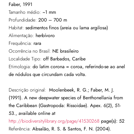
Faber, 1991
Tamanho médio:
~1 mm
Profundidade:
200 – 700
m
Habitat:
sedimentos finos (areia ou lama argilosa)
Alimentação:
herbívoro
Frequência:
rara
Ocorrência no Brasil:
NE brasileiro
Localidade Tipo:
off Barbados, Caribe
Etimologia:
do latim corona = coroa, referindo-se ao anel
de nódulos que circundam cada volta.
Descrição original:
Moolenbeek, R. G.; Faber, M. J.
(1991). A new deepwater species of Benthonellania from
the Caribbean (Gastropoda: Rissoidae). Apex. 6(2), 51-
53., available online at
http://biodiversitylibrary.org/page/41530268
page(s): 52
Referência:
Absalão, R. S. & Santos, F. N. (2004).