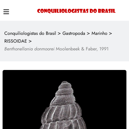
>
>
>
Conquiliologistas do Brasil
Gastropoda
Marinho
>
RISSOIDAE
Benthonellania donmoorei
Moolenbeek & Faber, 1991