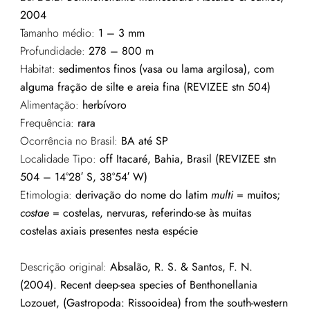
2004
Tamanho médio:
1 – 3 mm
Profundidade:
278 – 800
m
Habitat:
sedimentos finos (vasa ou lama argilosa), com
alguma fração de silte e areia fina
(REVIZEE stn 504)
Alimentação:
herbívoro
Frequência:
rara
Ocorrência no Brasil:
BA até SP
Localidade Tipo:
off Itacaré, Bahia, Brasil (REVIZEE stn
504 – 14°28′ S, 38°54′ W)
Etimologia:
derivação do nome do latim
multi
= muitos;
costae
= costelas, nervuras, referindo-se às muitas
costelas axiais presentes nesta espécie
Descrição original:
Absalão, R. S. & Santos, F. N.
(2004). Recent deep-sea species of Benthonellania
Lozouet, (Gastropoda: Rissooidea) from the south-western