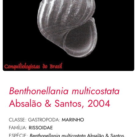
Benthonellania multicostata
Absalão & Santos, 2004
CLASSE: GASTROPODA:
MARINHO
FAMÍLIA:
RISSOIDAE
ESPÉCIE:
Benthonellania multicostata
Absalão & Santos,