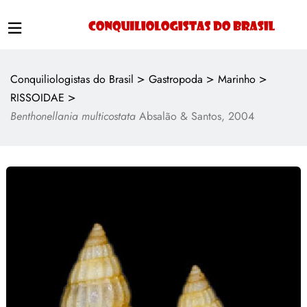
>
>
>
Conquiliologistas do Brasil
Gastropoda
Marinho
>
RISSOIDAE
Benthonellania multicostata
Absalão & Santos, 2004