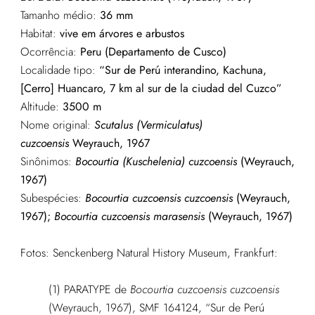
Tamanho médio:
36 mm
Habitat:
vive em árvores e arbustos
Ocorrência:
Peru (Departamento de Cusco)
Localidade tipo:
“Sur de Perú interandino, Kachuna,
[Cerro] Huancaro, 7 km al sur de la ciudad del Cuzco”
Altitude:
3500 m
Nome original:
Scutalus (Vermiculatus)
cuzcoensis
Weyrauch, 1967
Sinônimos:
Bocourtia (Kuschelenia) cuzcoensis
(Weyrauch,
1967)
Subespécies:
Bocourtia cuzcoensis cuzcoensis
(Weyrauch,
1967);
Bocourtia cuzcoensis marasensis
(Weyrauch, 1967)
Fotos: Senckenberg Natural History Museum, Frankfurt:
(1) PARATYPE de
Bocourtia cuzcoensis cuzcoensis
(Weyrauch, 1967), SMF 164124, “Sur de Perú