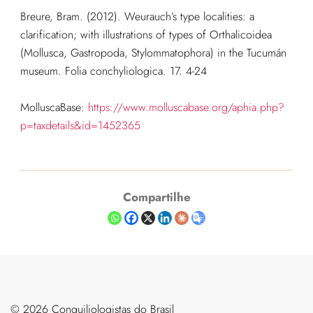
Breure, Bram. (2012). Weurauch’s type localities: a
clarification; with illustrations of types of Orthalicoidea
(Mollusca, Gastropoda, Stylommatophora) in the Tucumán
museum. Folia conchyliologica. 17. 4-24
MolluscaBase:
https://www.molluscabase.org/aphia.php?
p=taxdetails&id=1452365
Compartilhe
©️ 2026 Conquiliologistas do Brasil