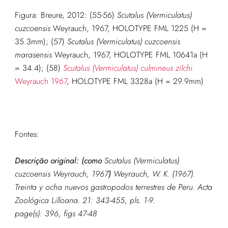
Figura: Breure, 2012: (55-56)
Scutalus (Vermiculatus)
cuzcoensis
Weyrauch, 1967, HOLOTYPE FML 1225 (H =
35.3mm); (57)
Scutalus (Vermiculatus) cuzcoensis
marasensis
Weyrauch, 1967, HOLOTYPE FML 10641a (H
= 34.4); (58)
Scutalus (Vermiculatus) culmineus zilchi
Weyrauch 1967
, HOLOTYPE FML 3328a (H = 29.9mm)
Fontes:
Descrição original: (como
Scutalus (Vermiculatus)
cuzcoensis Weyrauch, 1967
)
Weyrauch, W. K. (1967).
Treinta y ocha nuevos gastropodos terrestres de Peru.
Acta
Zoológica Lilloana.
21: 343-455, pls. 1-9.
page(s): 396, figs 47-48