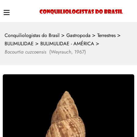
>
>
>
Conquiliologistas do Brasil
Gastropoda
Terrestres
>
>
BULIMULIDAE
BULIMULIDAE - AMÉRICA
Bocourtia cuzcoensis
(Weyrauch, 1967)