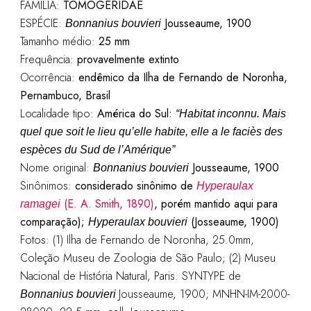
FAMÍLIA:
TOMOGERIDAE
ESPÉCIE:
Jousseaume, 1900
Bonnanius bouvieri
Tamanho médio:
25 mm
Frequência:
provavelmente extinto
Ocorrência:
endêmico da Ilha de Fernando de Noronha,
Pernambuco, Brasil
Localidade tipo:
América do Sul:
“
Habitat inconnu. Mais
quel que soit le lieu qu’elle habite, elle a le faciès des
espèces du Sud de l’Amérique”
Nome original:
Jousseaume, 1900
Bonnanius bouvieri
Sinônimos:
considerado sinônimo de
Hyperaulax
(E. A. Smith, 1890)
, porém mantido aqui para
ramagei
comparação);
(Josseaume, 1900)
Hyperaulax bouvieri
Fotos: (1) Ilha de Fernando de Noronha, 25.0mm,
Coleção Museu de Zoologia de São Paulo; (2) Museu
Nacional de História Natural, Paris. SYNTYPE de
Jousseaume, 1900; MNHN-IM-2000-
Bonnanius bouvieri