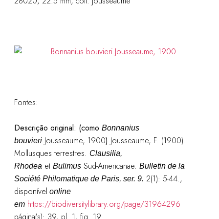
28020, 22.5 mm, coll. Jousseaume
Fontes:
Descrição original:
(como
Bonnanius
Jousseaume, 1900
)
Jousseaume, F. (1900).
bouvieri
Mollusques terrestres.
Clausilia,
et
Sud-Americanae.
Rhodea
Bulimus
Bulletin de la
2(1): 5-44.
,
Société Philomatique de Paris, ser. 9.
disponível
online
https://biodiversitylibrary.org/page/31964296
em
página(s): 39, pl. 1, fig. 19