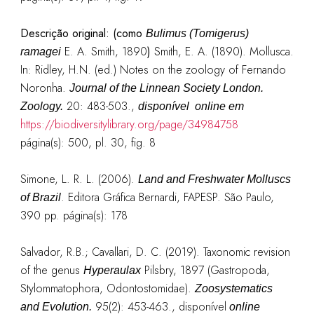
Descrição original:
(como
Bulimus (Tomigerus)
E. A. Smith, 1890
)
Smith, E. A. (1890). Mollusca.
ramagei
In: Ridley, H.N. (ed.) Notes on the zoology of Fernando
Noronha.
Journal of the Linnean Society London.
20: 483-503.
,
Zoology.
disponível online em
https://biodiversitylibrary.org/page/34984758
página(s): 500, pl. 30, fig. 8
Simone, L. R. L. (2006).
Land and Freshwater Molluscs
. Editora Gráfica Bernardi, FAPESP. São Paulo,
of Brazil
390 pp. página
(s): 178
Salvador, R.
B.; Cavallari, D. C. (2019). Taxonomic revision
of the genus
Pilsbry, 1897 (Gastropoda,
Hyperaulax
Stylommatophora, Odontostomidae).
Zoosystematics
95(2): 453-463.
, disponível
and Evolution.
online