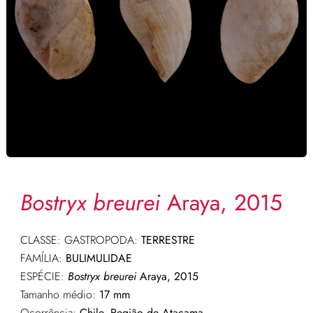
Bostryx breurei
Araya, 2015
CLASSE: GASTROPODA:
TERRESTRE
FAMÍLIA:
BULIMULIDAE
ESPÉCIE:
Bostryx breurei
Araya, 2015
Tamanho médio:
17
mm
Ocorrência:
Chile, Região de Atacama