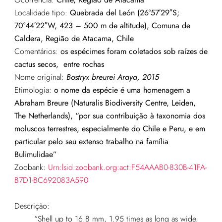
Localidade tipo:
Quebrada del León (26°57′29″S;
70°44′22″W, 423 – 500 m de altitude), Comuna de
Caldera, Região de Atacama, Chile
Comentários:
os espécimes foram coletados sob raízes de
cactus secos, entre rochas
Nome original:
Bostryx breurei Araya, 2015
Etimologia:
o nome da espécie é uma homenagem a
Abraham Breure (Naturalis Biodiversity Centre, Leiden,
The Netherlands), “por sua contribuição à taxonomia dos
moluscos terrestres, especialmente do Chile e Peru, e em
particular pelo seu extenso trabalho na família
Bulimulidae”
Zoobank:
Urn:lsid:zoobank.org:act:F54AAAB0-830B-41FA-
B7D1-BC692083A590
Descrição:
“Shell up to 16.8 mm, 1.95 times as long as wide,