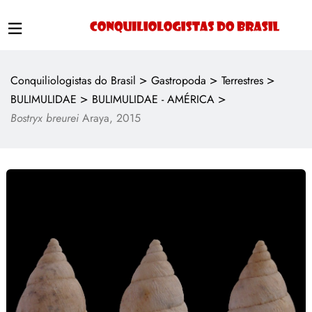
>
>
>
Conquiliologistas do Brasil
Gastropoda
Terrestres
>
>
BULIMULIDAE
BULIMULIDAE - AMÉRICA
Bostryx breurei
Araya, 2015