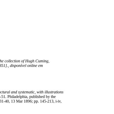
m the collection of Hugh Cuming,
51]., disponível online em
tural and systematic, with illustrations
 1-51. Philadelphia, published by the
31-40, 13 Mar 1896; pp. 145-213, i-iv,