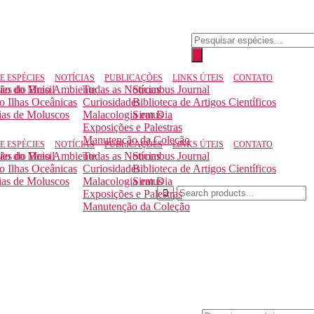
Pesquisar
produtos
E ESPÉCIES
NOTÍCIAS
PUBLICAÇÕES
LINKS ÚTEIS
CONTATO
ção do Meio Ambiente
ies do Brasil
Todas as Notícias
Strombus Journal
to Ilhas Oceânicas
Curiosidades
Biblioteca de Artigos Científicos
ias de Moluscos
Malacologia em Dia
Siratus
Exposições e Palestras
Manutenção da Coleção
E ESPÉCIES
NOTÍCIAS
PUBLICAÇÕES
LINKS ÚTEIS
CONTATO
ção do Meio Ambiente
ies do Brasil
Todas as Notícias
Strombus Journal
to Ilhas Oceânicas
Curiosidades
Biblioteca de Artigos Científicos
ias de Moluscos
Malacologia em Dia
Siratus
Exposições e Palestras
Manutenção da Coleção