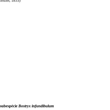
feiffer, 1853)
a subespécie
Bostryx infundibulum