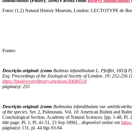
umbilicatellus
(Pilsbry, 1896) é aceita como
Bostryx umbilicatellus
(
Fotos: (1,2) Natural History Museum, London: LECTOTYPE de
Bos
Fontes:
Descrição original: (como
Bulimus infundibulum L. Pfeiffer, 1853
)
Pf
Esq.
Proceedings of the Zoological Society of London.
19: 252-256 [1
https://biodiversitylibrary.org/page/30680518
página(s): 255
Descrição original: (como
Bulimulus infundibulum var. umbilicatellu
of the species
. Ser. 2, Pulmonata. Vol. 10: American Bulimi and Buli
Conchological Section, Academy of Natural Sciences. [pp. 1-48, Pl. 2
title page, Pl. 1, Pl. 41-51, 23 Sep 1896].
,
disponível online em
https
página(s): 131, pl. 44 figs 93-94