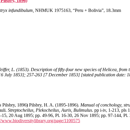
Pilsbry, 1896)
tryx infundibulum,
NHMUK 1975163, “Peru + Bolivia”, 18.3mm
eiffer, L. (1853). Description of fifty-four new species of Helicea, fro
6 July 1853]; 257-263 [7 December 1853] [stated publication date: 18
s
Pilsbry, 1896
)
Pilsbry, H. A. (1895-1896).
Manual of conchology, struc
muli.
Streptocheilus, Plekocheilus, Auris, Bulimulus
. pp i-iv, 1-213, pls
-15, 20 Aug 1895; pp. 49-96, Pl. 16-30, 26 Nov 1895; pp. 97-144, Pl. 
://www.biodiversitylibrary.org/page/1100575