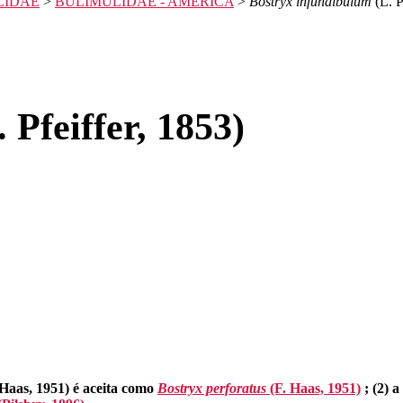
LIDAE
>
BULIMULIDAE - AMÉRICA
>
Bostryx infundibulum
(L. P
 Pfeiffer, 1853)
Haas, 1951) é aceita como
Bostryx perforatus
(F. Haas, 1951)
; (2) 