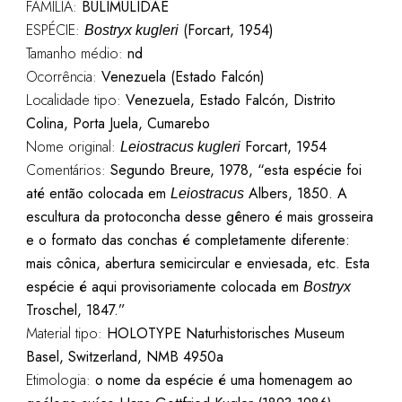
FAMÍLIA:
BULIMULIDAE
ESPÉCIE:
(Forcart, 1954)
Bostryx kugleri
Tamanho médio:
nd
Ocorrência:
Venezuela (Estado Falcón)
Localidade tipo:
Venezuela, Estado Falcón, Distrito
Colina, Porta Juela, Cumarebo
Nome original:
Forcart, 1954
Leiostracus kugleri
Comentários:
Segundo Breure, 1978, “esta espécie foi
até então colocada em
Albers, 1850. A
Leiostracus
escultura da protoconcha desse gênero é mais grosseira
e o formato das conchas é completamente diferente:
mais cônica, abertura semicircular e enviesada, etc. Esta
espécie é aqui provisoriamente colocada em
Bostryx
Troschel, 1847.”
Material tipo:
HOLOTYPE Naturhistorisches Museum
Basel, Switzerland, NMB 4950a
Etimologia:
o nome da espécie é uma homenagem ao