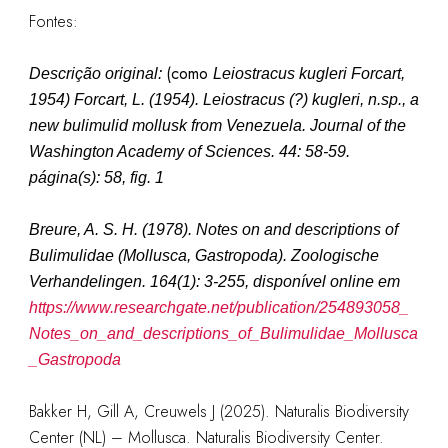
Fontes:
(como
Descrição original:
Leiostracus kugleri Forcart,
1954
)
Forcart, L. (1954). Leiostracus (?) kugleri, n.sp., a
new bulimulid mollusk from Venezuela. Journal of the
Washington Academy of Sciences. 44: 58-59.
página(s): 58, fig. 1
Breure, A. S. H. (1978). Notes on and descriptions of
Bulimulidae (Mollusca, Gastropoda).
Zoologische
Verhandelingen.
164(1): 3-255, disponível online em
https://www.researchgate.net/publication/254893058_
Notes_on_and_descriptions_of_Bulimulidae_Mollusca
_Gastropoda
Bakker H, Gill A, Creuwels J (2025). Naturalis Biodiversity
Center (NL) – Mollusca. Naturalis Biodiversity Center.