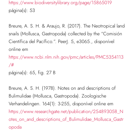
https://www.biodiversitylibrary.org/page/15865019
página(s): 53
Breure, A. S. H. & Araujo, R. (2017). The Neotropical land
snails (Mollusca, Gastropoda) collected by the “Comisión
Científica del Pacífico.”. PeerJ. 5, e3065.
, disponível
online em
https://www.ncbi.nlm.nih.gov/pmc/articles/PMC5354113
/#
página(s): 65, fig. 27 B
Breure, A. S. H. (1978). Notes on and descriptions of
Bulimulidae (Mollusca, Gastropoda). Zoologische
Verhandelingen. 164(1): 3-255, disponível online em
https://www.researchgate.net/publication/254893058_N
otes_on_and_descriptions_of_Bulimulidae_Mollusca_Gastr
opoda