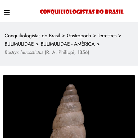
>
>
>
Conquiliologistas do Brasil
Gastropoda
Terrestres
>
>
BULIMULIDAE
BULIMULIDAE - AMÉRICA
Bostryx leucostictus
(R. A. Philippi, 1856)