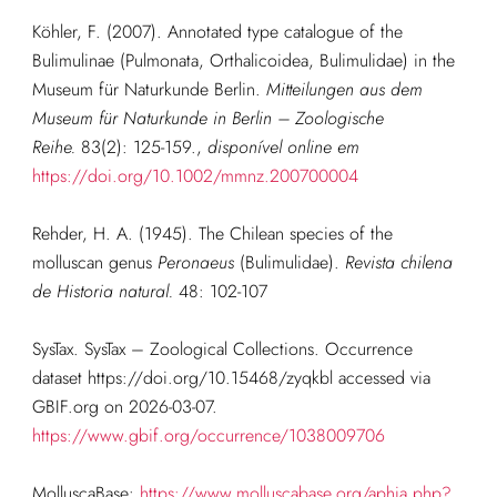
Köhler, F. (2007). Annotated type catalogue of the
Bulimulinae (Pulmonata, Orthalicoidea, Bulimulidae) in the
Museum für Naturkunde Berlin.
Mitteilungen aus dem
Museum für Naturkunde in Berlin – Zoologische
Reihe.
83(2): 125-159.
,
disponível online em
https://doi.org/10.1002/mmnz.200700004
Rehder, H. A. (1945). The Chilean species of the
molluscan genus
Peronaeus
(Bulimulidae).
Revista chilena
de Historia natural.
48: 102-107
SysTax. SysTax – Zoological Collections. Occurrence
dataset https://doi.org/10.15468/zyqkbl accessed via
GBIF.org on 2026-03-07.
https://www.gbif.org/occurrence/1038009706
MolluscaBase:
https://www.molluscabase.org/aphia.php?