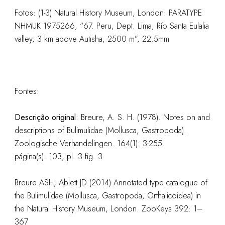
Fotos: (1-3) Natural History Museum, London: PARATYPE
NHMUK 1975266, “67. Peru, Dept. Lima, Río Santa Eulalia
valley, 3 km above Autisha, 2500 m”, 22.5mm
Fontes:
Descrição original:
Breure, A. S. H. (1978). Notes on and
descriptions of Bulimulidae (Mollusca, Gastropoda).
Zoologische Verhandelingen. 164(1): 3-255.
página(s): 103, pl. 3 fig. 3
Breure ASH, Ablett JD (2014) Annotated type catalogue of
the Bulimulidae (Mollusca, Gastropoda, Orthalicoidea) in
the Natural History Museum, London. ZooKeys 392: 1–
367