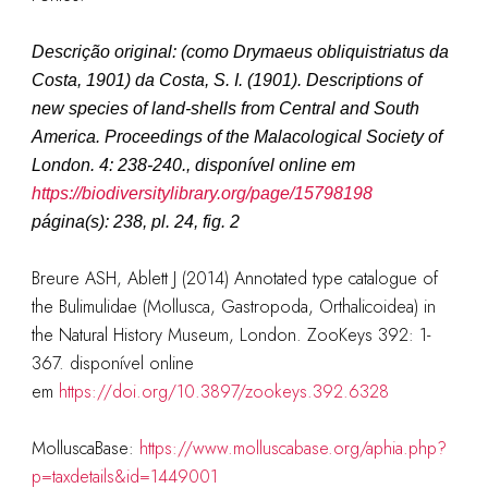
Descrição original: (como
Drymaeus obliquistriatus da
Costa, 1901
)
da Costa, S. I. (1901). Descriptions of
new species of land-shells from Central and South
America.
Proceedings of the Malacological Society of
London.
4: 238-240., disponível online em
https://biodiversitylibrary.org/page/15798198
página(s): 238, pl. 24, fig. 2
Breure ASH, Ablett J (2014) Annotated type catalogue of
the Bulimulidae (Mollusca, Gastropoda, Orthalicoidea) in
the Natural History Museum, London. ZooKeys 392: 1-
367. disponível online
em
https://doi.org/10.3897/zookeys.392.6328
MolluscaBase:
https://www.molluscabase.org/aphia.php?
p=taxdetails&id=1449001