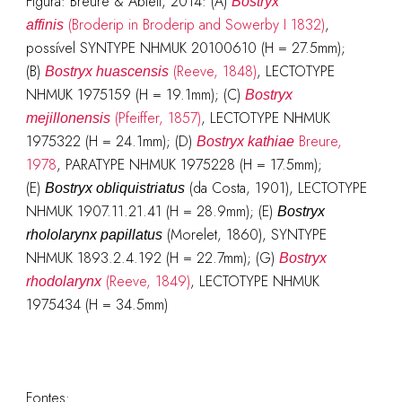
Figura: Breure & Ablett, 2014: (A)
Bostryx
(Broderip in Broderip and Sowerby I 1832)
,
affinis
possível SYNTYPE NHMUK 20100610 (H = 27.5mm);
(B)
(Reeve, 1848)
, LECTOTYPE
Bostryx huascensis
NHMUK 1975159 (H = 19.1mm); (C)
Bostryx
(Pfeiffer, 1857)
, LECTOTYPE NHMUK
mejillonensis
1975322 (H = 24.1mm); (D)
Breure,
Bostryx kathiae
1978
, PARATYPE NHMUK 1975228 (H = 17.5mm);
(E)
(da Costa, 1901), LECTOTYPE
Bostryx obliquistriatus
NHMUK 1907.11.21.41 (H = 28.9mm); (E)
Bostryx
(Morelet, 1860), SYNTYPE
rhololarynx papillatus
NHMUK 1893.2.4.192 (H = 22.7mm); (G)
Bostryx
(Reeve, 1849)
, LECTOTYPE NHMUK
rhodolarynx
1975434 (H = 34.5mm)
Fontes: