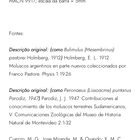
MACN 9917; escala da barra = 5mm
Fontes:
Descrição original: (como
Bulimulus (Mesembrinus)
pastorei
Holmberg, 1912
)
Holmberg, E. L. 1912.
Moluscos argentinos en parte nuevos coleccionados por
Franco Pastore. Physis 1:19-26
Descrição original: (como
Peronaeus (Lissoacme) puntanus
Parodiz, 1947
)
Parodiz, J. J. 1947. Contribuciones al
conocimiento de los moluscos terrestres Sudamericanos,
V. Comunicaciones Zoológicas del Museo de Historia
Natural de Montevideo 2:1-32
Cuezzo, M. G., Jose Miranda, M. & Ovando, X. M. C.