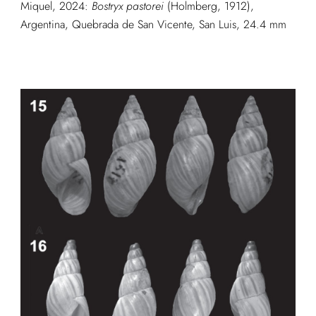
Miquel, 2024:
Bostryx pastorei
(Holmberg, 1912),
Argentina, Quebrada de San Vicente, San Luis, 24.4 mm