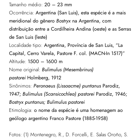
Tamanho médio:
20 – 23 mm
Ocorrência:
Argentina (San Luis), esta espécie é a mais
meridional do gênero
Bostryx
na Argentina, com
distribuição entre a Cordilheira Andina (oeste) e as Serras
de San Luis (leste)
Localidade tipo:
Argentina, Província de San Luis, “La
Capital, Cerro Varela, Pastore F. col. (MACN-In 1517)”
Altitude:
1500 – 1600 m
Nome original:
Bulimulus (Mesembrinus)
pastorei
Holmberg, 1912
Sinônimos:
Peronaeus (Lissoacme) puntanus
Parodiz,
1947;
Bulimulus (Scansicochlea) pastorei
Parodiz, 1946;
Bostryx puntanus; Bulimulus pastorei
Etimologia:
o nome da espécie é uma homenagem ao
geólogo argentino Franco Pastore (1885-1958)
Fotos: (1) Montenegro, R., D. Forcelli, E. Salas Oroño, S.