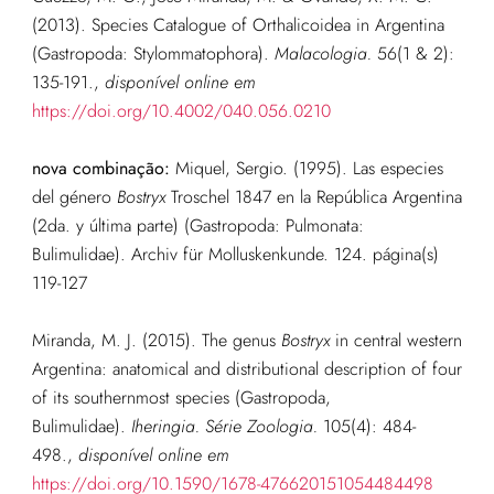
(2013). Species Catalogue of Orthalicoidea in Argentina
(Gastropoda: Stylommatophora).
Malacologia.
56(1 & 2):
135-191.
,
disponível online em
https://doi.org/10.4002/040.056.0210
nova combinação:
Miquel, Sergio. (1995). Las especies
del género
Bostryx
Troschel 1847 en la República Argentina
(2da. y última parte) (Gastropoda: Pulmonata:
Bulimulidae). Archiv für Molluskenkunde. 124. página(s)
119-127
Miranda, M. J. (2015). The genus
Bostryx
in central western
Argentina: anatomical and distributional description of four
of its southernmost species (Gastropoda,
Bulimulidae).
Iheringia. Série Zoologia.
105(4): 484-
498.
,
disponível online em
https://doi.org/10.1590/1678-476620151054484498