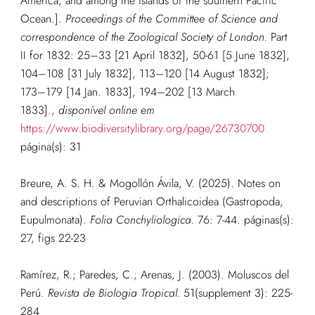
America, and among the islands of the southern Pacific
Ocean.].
Proceedings of the Committee of Science and
correspondence of the Zoological Society of London.
Part
II for 1832: 25–33 [21 April 1832], 50-61 [5 June 1832],
104–108 [31 July 1832], 113–120 [14 August 1832];
173–179 [14 Jan. 1833], 194–202 [13 March
1833].
,
disponível online em
https://www.biodiversitylibrary.org/page/26730700
página(s): 31
Breure, A. S. H. & Mogollón Ávila, V. (2025). Notes on
and descriptions of Peruvian Orthalicoidea (Gastropoda,
Eupulmonata).
Folia Conchyliologica.
76: 7-44.
páginas(s):
27, figs 22-23
Ramírez, R.; Paredes, C.; Arenas, J. (2003). Moluscos del
Perú.
Revista de Biologia Tropical.
51(supplement 3): 225-
284