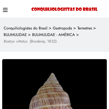
>
>
>
Conquiliologistas do Brasil
Gastropoda
Terrestres
>
>
BULIMULIDAE
BULIMULIDAE - AMÉRICA
Bostryx vittatus
(Broderip, 1832)