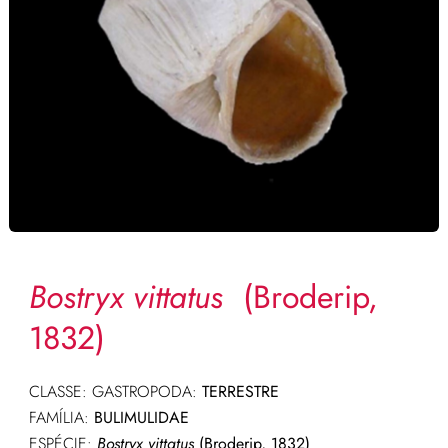
Bostryx vittatus
(Broderip,
1832)
CLASSE: GASTROPODA:
TERRESTRE
FAMÍLIA:
BULIMULIDAE
ESPÉCIE:
Bostryx vittatus
(Broderip, 1832)