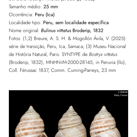
Tamanho médio:
25 mm
Ocorrência:
Peru (Ica)
Localidade tipo:
Peru, sem localidade específica
Nome original:
Bulinus vittatus
Broderip, 1832
Fotos: (1,2)
Breure, A. S. H. & Mogollón Ávila, V. (2025):
série de transição, Peru, Ica, Samaca; (3) Museu Nacional
de História Natural, Paris: SYNTYPE de
Bostryx vittatus
(Broderip, 1832), MNHN-IM-2000-28145, in Peruvia (Ilo),
Coll. Férussac 1837, Comm. Cuming-Parreys, 23 mm