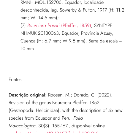
RMNH.MOL.152706, Equador, localidade
desconhecida, leg. Sowerby & Fulton, 1917 (H: 11.2
mm; W: 14.5 mm);
(7)
Bourciera fraseri
(Pfeiffer, 1859)
, SYNTYPE
NHMUK 20130063, Equador, Província Azuay,
Cuenca (H: 6.7 mm; W:9.5 mm). Barra da escala =
10 mm
Fontes:
Descrição original
:
Roosen, M.; Dorado, C. (2022).
Revision of the genus Bourciera Pfeiffer, 1852
(Gastropoda: Helicinidae), with the description of six new
species from Ecuador and Peru.
Folia
Malacologica.
30(3): 155-167.
, disponível online