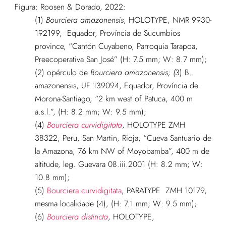
Figura: Roosen & Dorado, 2022:
(1)
Bourciera amazonensis
, HOLOTYPE, NMR 9930-
192199, Equador, Província de Sucumbios
province, “Cantón Cuyabeno, Parroquia Tarapoa,
Preecoperativa San José” (H: 7.5 mm; W: 8.7 mm);
(2) opérculo de
Bourciera amazonensis; (
3) B.
amazonensis, UF 139094, Equador, Província de
Morona-Santiago, “2 km west of Patuca, 400 m
a.s.l.”, (H: 8.2 mm; W: 9.5 mm);
(4)
Bourciera curvidigitata
, HOLOTYPE ZMH
38322, Peru, San Martin, Rioja, “Cueva Santuario de
la Amazona, 76 km NW of Moyobamba”, 400 m de
altitude, leg. Guevara 08.iii.2001 (H: 8.2 mm; W:
10.8 mm);
(5)
Bourciera curvidigitata
, PARATYPE ZMH 10179,
mesma localidade (4), (H: 7.1 mm; W: 9.5 mm);
(6)
Bourciera distincta
, HOLOTYPE,