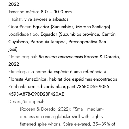
2022
Tamanho médio:
8.0 – 10.0 mm
Habitat:
vive árvores e arbustos
Ocorrência:
Equador (Sucumbios, Morona-Santiago)
Localidade tipo:
Equador (Sucumbios province, Cantón
Cuyabeno, Parroquia Tarapoa, Preecoperativa San
José)
Nome original:
Bourciera amazonensis
Roosen & Dorado,
2022
Etimologia:
o nome da espécie é uma referência à
Floresta Amazônica, habitat dos espécimes encontrados
Zoobank:
urn:lsid:zoobank.org:act:735E0D5E-90F5-
4593-A87B-C90D2BF420AE
Descrição original:
(Roosen & Dorado, 2022): “Small, medium-
depressed conical-globular shell with slightly
flattened spire whorls. Spire elevated, 35–39% of