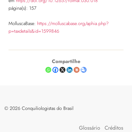
em
https://doi.org/10.12657/folmal.030.018
página(s): 157
MolluscaBase:
https://molluscabase.org/aphia.php?
p=taxdetails&id=1599846
Compartilhe
©️ 2026 Conquiliologistas do Brasil
Glossário
Créditos