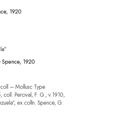
ce, 1920
la”
a
Spence, 1920
coll – Mollusc Type
ll. Percival, F. G., v.1910,
enezuela”, ex.colln. Spence, G.