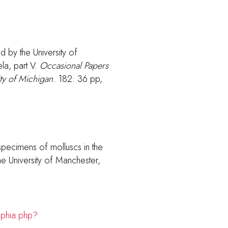
d by the University of
la, part V.
Occasional Papers
ty of Michigan.
182: 36 pp,
pecimens of molluscs in the
 University of Manchester,
aphia.php?