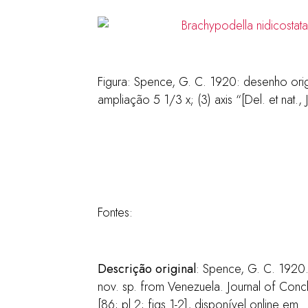
Figura:
Spence, G. C. 1920: desenho origin
ampliação 5 1/3 x; (3) axis “[Del. et nat.,
Fontes:
Descrição original
: Spence, G. C. 1920
nov. sp. from Venezuela. Journal of Conch
[86; pl.2; figs.1-2], disponível online em