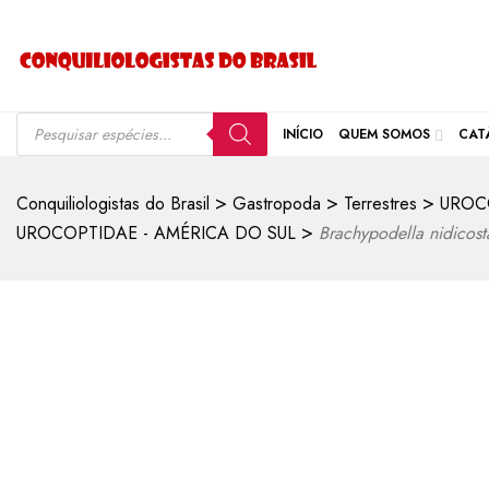
INÍCIO
QUEM SOMOS
CAT
>
>
>
Conquiliologistas do Brasil
Gastropoda
Terrestres
UROC
>
UROCOPTIDAE - AMÉRICA DO SUL
Brachypodella nidicost