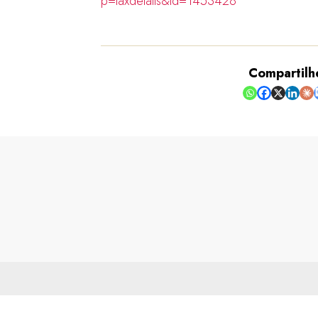
p=taxdetails&id=1453428
Compartilh