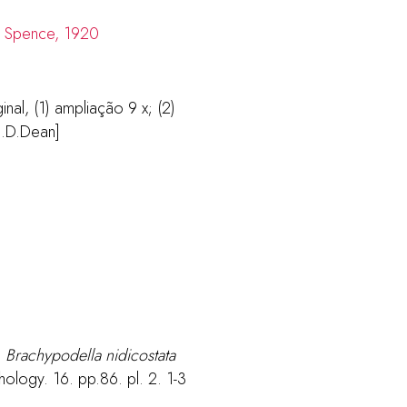
al, (1) ampliação 9 x; (2)
 J.D.Dean]
.
Brachypodella nidicostata
ology. 16. pp.86. pl. 2. 1-3