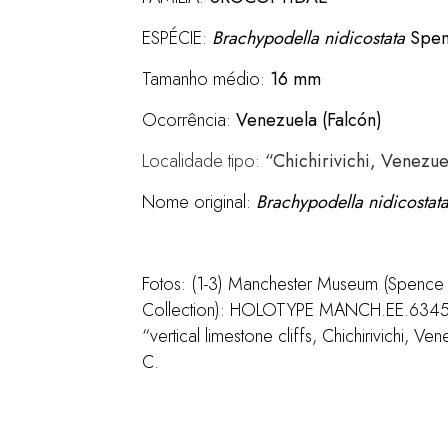
ESPÉCIE:
Brachypodella nidicostata
Spen
Tamanho médio:
16 mm
Ocorrência:
Venezuela (Falcón)
Localidade tipo:
“Chichirivichi, Venezue
Nome original:
Brachypodella nidicostat
Fotos: (1-3) Manchester Museum (Spence 
Collection): HOLOTYPE MANCH.EE.6345, co
“vertical limestone cliffs, Chichirivichi, V
C.