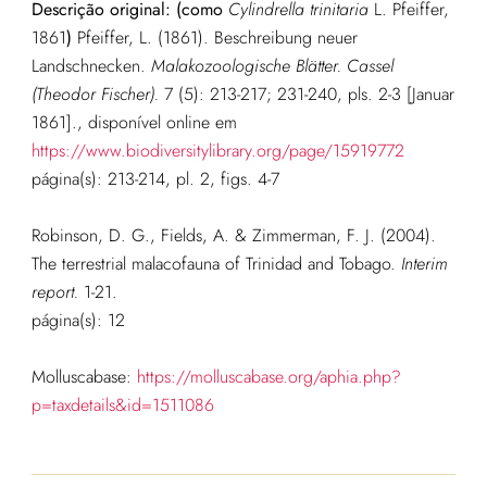
Descrição original: (como
Cylindrella trinitaria
L. Pfeiffer,
1861
)
Pfeiffer, L. (1861). Beschreibung neuer
Landschnecken.
Malakozoologische Blätter. Cassel
(Theodor Fischer).
7 (5): 213-217; 231-240, pls. 2-3 [Januar
1861].
, disponível online em
https://www.biodiversitylibrary.org/page/15919772
página(s): 213-214, pl. 2, figs. 4-7
Robinson, D. G., Fields, A. & Zimmerman, F. J. (2004).
The terrestrial malacofauna of Trinidad and Tobago.
Interim
report.
1-21.
página(s): 12
Molluscabase:
https://molluscabase.org/aphia.php?
p=taxdetails&id=1511086