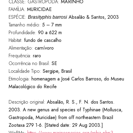
CLASSE: GASTROPODA:
MARINHO
FAMÍLIA:
MURICIDAE
ESPÉCIE:
Absalão & Santos, 2003
Brasityphis barrosi
Tamanho médio:
5 – 7 mm
Profundidade:
90 a 622 m
Habitat:
fundo de cascalho
Alimentação:
carnívoro
Frequência:
raro
Ocorrência no Brasil:
SE
Localidade Tipo:
Sergipe, Brasil
Etimologia:
homenagem a José Carlos Barroso, do Museu
Malacológico do Recife
Descrição original:
Absalão, R. S., F. N. dos Santos.
2003. A new genus and species of Typhinae (Mollusca,
Gastropoda, Muricidae) from off northeastern Brazil
Zootaxa 279 1-6. [Stated date: 29 Aug 2003.]
WoRMs:
https://www.marinespecies.org/aphia.php?