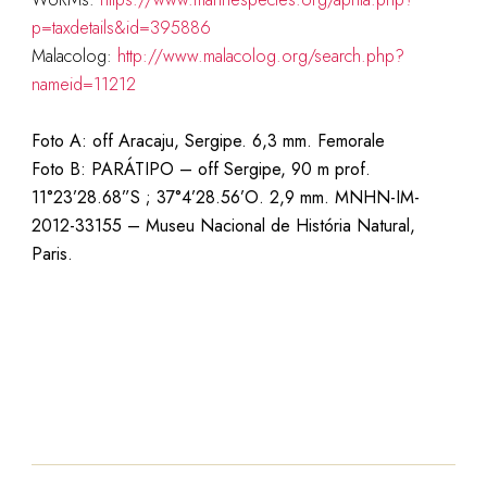
p=taxdetails&id=395886
Malacolog:
http://www.malacolog.org/search.php?
nameid=11212
Foto A: off Aracaju, Sergipe. 6,3 mm.
Femorale
Foto B: PARÁTIPO –
off Sergipe, 90 m prof.
11°23’28.68”S ; 37°4’28.56’O. 2,9 mm.
MNHN-IM-
2012-33155 – Museu Nacional de História Natural,
Paris.