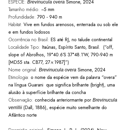
ESPÉCIE:
Simone, 2024
Brevinucula overa
Tamanho médio:
~5
mm
Profundidade:
790 ‑ 940 m
Habitat:
Vive em fundos arenosos, enterrada ou sob ele
e em fundos lodosos
Ocorrência no Brasil:
ES até RJ, no talude continental
Localidade Tipo:
Itaúnas,
Espírito Santo, Brasil.
(“off,
slope of Abrolhos, 19°40.6′S 37°48.1′W, 790‑940 m
[MD55 sta. CB77, 27.v.1987]”)
Nome original:
Simone, 2024
Brevinucula overa
Etimologia:
o nome da espécie vem da palavra “overa”
na língua Guarani que significa brilhante (bright), uma
alusão à superfície brilhante da concha
Observação:
conhecida anteriormante por
Brevinucula
(Dall, 1886), espécie muito semelhante do
verrillii
Atlântico norte