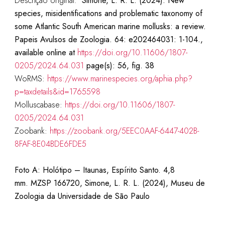
Descrição original:
Simone, L. R. L. (2024). New
species, misidentifications and problematic taxonomy of
some Atlantic South American marine mollusks: a review.
Papeis Avulsos de Zoologia. 64: e202464031: 1-104.,
available online at
https://doi.org/10.11606/1807-
0205/2024.64.031
page(s): 56, fig. 38
WoRMS:
https://www.marinespecies.org/aphia.php?
p=taxdetails&id=1765598
Molluscabase:
https://doi.org/10.11606/1807-
0205/2024.64.031
Zoobank:
https://zoobank.org/5EEC0AAF-6447-402B-
8FAF-8E04BDE6FDE5
Foto A: Holótipo – Itaunas, Espírito Santo. 4,8
mm.
MZSP 166720,
Simone, L. R. L. (2024), Museu de
Zoologia da Universidade de São Paulo