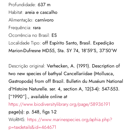
Profundidade:
637 m
Habitat:
areia e cascalho
Alimentação:
carnívoro
Frequência:
rara
Ocorrência no Brasil:
ES
Localidade Tipo:
off Espírito Santo, Brasil. Expedição
Marion-Dufresne MD55, Sta. SY 74, 18°59’S, 37°50’W
Descrição original:
Verhecken, A. (1991). Description of
two new species of bathyal Cancellariidae (Mollusca,
Gastropoda) from off Brazil. Bulletin du Muséum National
d’Histoire Naturelle. ser. 4, section A, 12(3-4): 547-553.
[“1990”]., available online at
https://www.biodiversitylibrary.org/page/58936191
page(s): p. 548, figs 1-2
WoRMS:
https://www.marinespecies.org/aphia.php?
p=taxdetails&id=464671