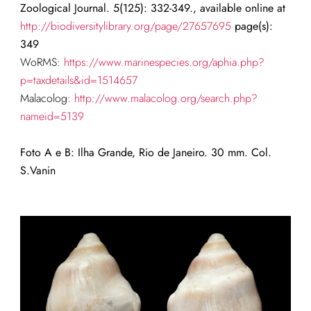
Zoological Journal. 5(125): 332-349., available online at
http://biodiversitylibrary.org/page/27657695
page(s):
349
WoRMS:
https://www.marinespecies.org/aphia.php?
p=taxdetails&id=1514657
Malacolog:
http://www.malacolog.org/search.php?
nameid=5139
Foto A e B: Ilha Grande, Rio de Janeiro. 30 mm. Col.
S.Vanin