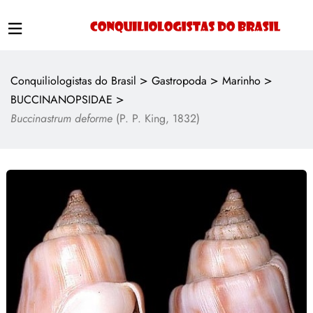
>
>
>
Conquiliologistas do Brasil
Gastropoda
Marinho
>
BUCCINANOPSIDAE
Buccinastrum deforme
(P. P. King, 1832)