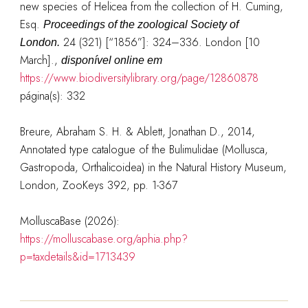
new species of Helicea from the collection of H. Cuming,
Esq.
Proceedings of the zoological Society of
24 (321) [“1856”]: 324–336. London [10
London.
March].
,
disponível online em
https://www.biodiversitylibrary.org/page/12860878
página(s): 332
Breure, Abraham S. H. & Ablett, Jonathan D., 2014,
Annotated type catalogue of the Bulimulidae (Mollusca,
Gastropoda, Orthalicoidea) in the Natural History Museum,
London, ZooKeys 392, pp. 1-367
MolluscaBase (2026):
https://molluscabase.org/aphia.php?
p=taxdetails&id=1713439