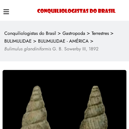
>
>
>
Conquiliologistas do Brasil
Gastropoda
Terrestres
>
>
BULIMULIDAE
BULIMULIDAE - AMÉRICA
Bulimulus glandiniformis
G. B. Sowerby III, 1892