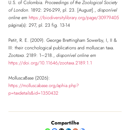
U.S. of Colombia.
Proceedings of the Zoological Society
of London.
1892: 296-299, pl. 23. [August].
,
disponível
online em
https://biodiversitylibrary.org/page/30979405
página(s): 297, pl. 23 fig. 13-14
Petit, R. E. (2009). George Brettingham Sowerby, I, II &
III: their conchological publications and molluscan taxa.
Zootaxa.
2189: 1–218.
,
disponível online em
https://doi.org/10.11646/zootaxa.2189.1.1
MolluscaBase (2026):
https://molluscabase.org/aphia.php?
p=taxdetails&id=1350432
Compartilhe