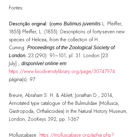
Fontes:
Descrição original: (como
L. Pfeiffer,
Bulimus juvenilis
1855
)
Pfeiffer, L. (1855). Descriptions of forty-seven new
species of Helicea, from the collection of H.
Cuming.
Proceedings of the Zoological Society of
23 (290): 91–101, pl. 31. London [23
London.
July].
,
disponível online em
https://www.biodiversitylibrary.org/page/30747974
página(s): 97
Breure, Abraham S. H. & Ablett, Jonathan D., 2014,
Annotated type catalogue of the Bulimulidae (Mollusca,
Gastropoda, Orthalicoidea) in the Natural History Museum,
London, ZooKeys 392, pp. 1-367
Molluscabase:
https://molluscabase.org/aphia.php?