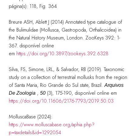
página(s): 118, Fig. 364
Breure ASH, Ablett J (2014) Annotated type catalogue of
the Bulimulidae (Mollusca, Gastropoda, Orthalicoidea) in
the Natural History Museum, London. ZooKeys 392: 1-
367. disponível online
em
https://doi.org/10.3897/zookeys.392.6328
Silva, FS, Simone, LRL, & Salvador, RB (2019). Taxonomic
study on a collection of terrestrial mollusks from the region
of Santa Maria, Rio Grande do Sul state, Brazil.
Arquivos
,
(3), 175-190, disponível online em
De Zoologia
50
https://doi.org/10.11606/2176-7793/2019.50.03
MolluscaBase (2024):
https://www.molluscabase.org/aphia.php?
p=taxdetails&id=1292054