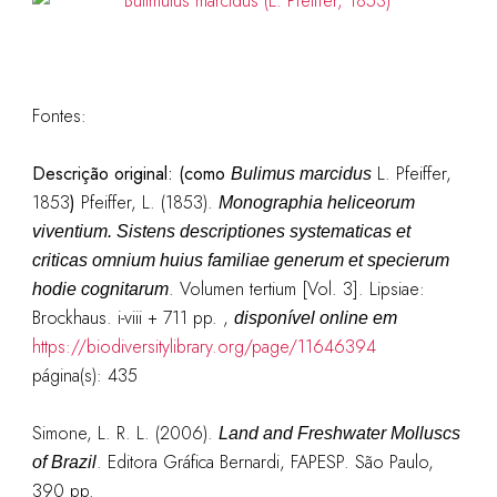
Fontes:
Descrição original: (como
L. Pfeiffer,
Bulimus marcidus
1853
)
Pfeiffer, L. (1853).
Monographia heliceorum
viventium. Sistens descriptiones systematicas et
criticas omnium huius familiae generum et specierum
. Volumen tertium [Vol. 3]. Lipsiae:
hodie cognitarum
Brockhaus. i-viii + 711 pp.
,
disponível online em
https://biodiversitylibrary.org/page/11646394
página(s): 435
Simone, L. R. L. (2006).
Land and Freshwater Molluscs
. Editora Gráfica Bernardi, FAPESP. São Paulo,
of Brazil
390 pp.